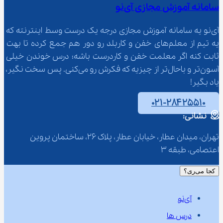
سامانه آموزش مجازی آی‌نو
آی‌نو یه سامانه آموزش مجازی درجه یک درست وسط اینترنته که 
یه تیم از معلم‌‌های خفن و کاربلد رو دور هم جمع کرده تا بهت 
ثابت کنه اگر معلمت خفن و کاردرست باشه؛ درس خوندن خیلی 
آسون‌تر و باحال‌تر از چیزیه که فکرش رو می‌کنی. پس سخت نگیر، 
یاد بگیر!
۰۲۱-۲۸۴۲۵۵۱۰
نشانی:
تهران، میدان عطار، خیابان عطار، پلاک 26، ساختمان پروین 
اعتصامی، طبقه 3
کجا می‌ری؟
آی‌نو
درس ها