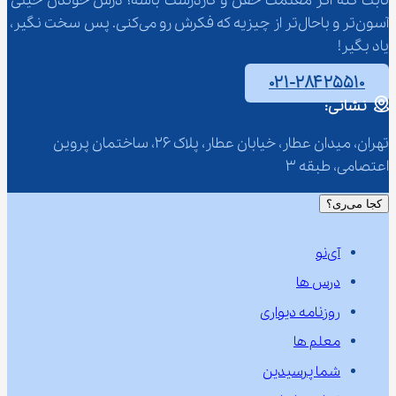
ثابت کنه اگر معلمت خفن و کاردرست باشه؛ درس خوندن خیلی 
آسون‌تر و باحال‌تر از چیزیه که فکرش رو می‌کنی. پس سخت نگیر، 
یاد بگیر!
۰۲۱-۲۸۴۲۵۵۱۰
نشانی:
تهران، میدان عطار، خیابان عطار، پلاک 26، ساختمان پروین 
اعتصامی، طبقه 3
کجا می‌ری؟
آی‌نو
درس ها
روزنامه دیواری
معلم ها
شما پرسیدین