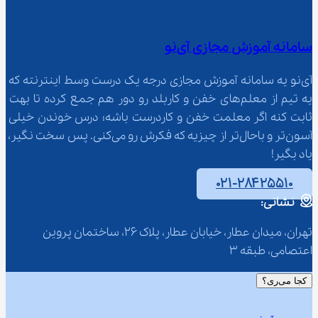
سامانه آموزش مجازی آی‌نو
آی‌نو یه سامانه آموزش مجازی درجه یک درست وسط اینترنته که 
یه تیم از معلم‌‌های خفن و کاربلد رو دور هم جمع کرده تا بهت 
ثابت کنه اگر معلمت خفن و کاردرست باشه؛ درس خوندن خیلی 
آسون‌تر و باحال‌تر از چیزیه که فکرش رو می‌کنی. پس سخت نگیر، 
یاد بگیر!
۰۲۱-۲۸۴۲۵۵۱۰
نشانی:
تهران، میدان عطار، خیابان عطار، پلاک 26، ساختمان پروین 
اعتصامی، طبقه 3
کجا می‌ری؟