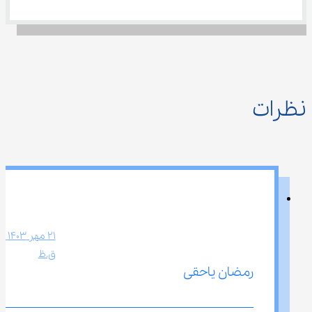
نظرات
ق.ظ
رمضان یاحقی