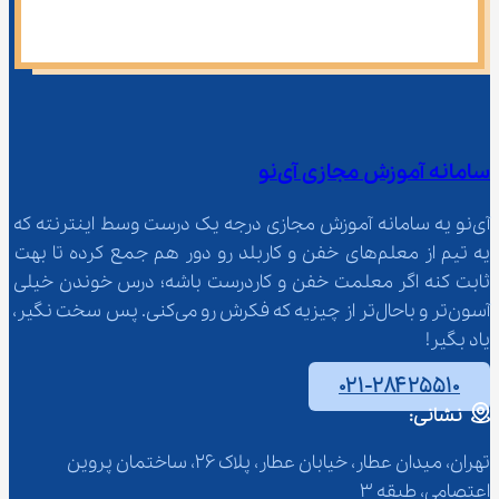
سامانه آموزش مجازی آی‌نو
آی‌نو یه سامانه آموزش مجازی درجه یک درست وسط اینترنته که 
یه تیم از معلم‌‌های خفن و کاربلد رو دور هم جمع کرده تا بهت 
ثابت کنه اگر معلمت خفن و کاردرست باشه؛ درس خوندن خیلی 
آسون‌تر و باحال‌تر از چیزیه که فکرش رو می‌کنی. پس سخت نگیر، 
یاد بگیر!
۰۲۱-۲۸۴۲۵۵۱۰
نشانی:
تهران، میدان عطار، خیابان عطار، پلاک 26، ساختمان پروین 
اعتصامی، طبقه 3