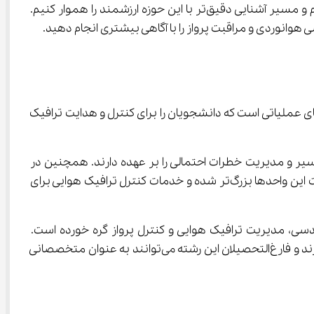
در این مقاله از مدرسه مجازی آی نو، کوله بار سفر بستیم تا به معرفی رشته کارشناسی مهندسی هوانوردی و مراقبت پرواز بپردازیم و مسیر آشنایی دقیق‌تر با این حوزه ارزشمند را هموار کنیم. 
د بگوییم که: این رشته ترکیبی از مهندسی فنی و مهارت‌های عملیاتی است که دانشجویان را برای کنترل و هدایت ترافیک 
جام هر پرواز نقش اساسی و حیاتی دارند. این واحدها با ارائه اطلاعات دقیق به خلبان‌ها، کنترل مسیر و مدیریت خطرات احتمالی را بر عهده دارند. همچنین در 
شرایط اضطراری، سازماندهی عملیات تجسس و نجات توسط این واحدها برنامه‌ریزی می‌شود. با افزایش تعداد پروازها، حوزه فعالیت این واحدها بزرگ‌تر شده و خدمات کنترل ترافیک هوایی برای 
شغلی گسترده در زمینه‌های مهندسی، مدیریت ترافیک هوایی و کنترل پرواز گره خورده است. 
کنترلرهای برج کنترل، واحدهای تقرب پرواز و مراکز کنترل فضای کشور هر کدام نقش مهمی در حفاظت از امنیت هوایی بر عهده دارند و فارغ‌التحصیلان این رشته می‌توانند به عنوان متخصصانی 