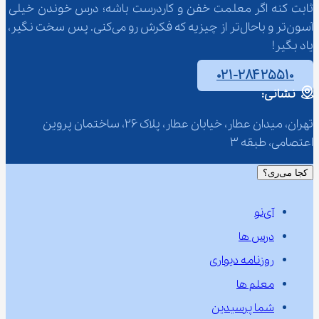
ثابت کنه اگر معلمت خفن و کاردرست باشه؛ درس خوندن خیلی 
آسون‌تر و باحال‌تر از چیزیه که فکرش رو می‌کنی. پس سخت نگیر، 
یاد بگیر!
۰۲۱-۲۸۴۲۵۵۱۰
نشانی:
تهران، میدان عطار، خیابان عطار، پلاک 26، ساختمان پروین 
اعتصامی، طبقه 3
کجا می‌ری؟
آی‌نو
درس ها
روزنامه دیواری
معلم ها
شما پرسیدین