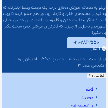
آی‌نو یه سامانه آموزش مجازی درجه یک درست وسط اینترنته که 
یه تیم از معلم‌‌های خفن و کاربلد رو دور هم جمع کرده تا بهت 
ثابت کنه اگر معلمت خفن و کاردرست باشه؛ درس خوندن خیلی 
آسون‌تر و باحال‌تر از چیزیه که فکرش رو می‌کنی. پس سخت نگیر، 
یاد بگیر!
۰۲۱-۲۸۴۲۵۵۱۰
نشانی:
تهران، میدان عطار، خیابان عطار، پلاک 26، ساختمان پروین 
اعتصامی، طبقه 3
کجا می‌ری؟
آی‌نو
درس ها
روزنامه دیواری