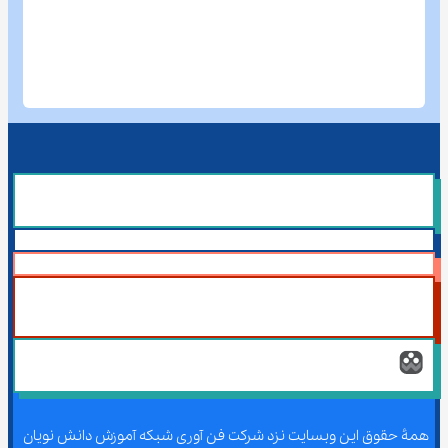
همۀ حقوق این وبسایت نزد شرکت فن آوری شبکه آموزش دانش نویان 