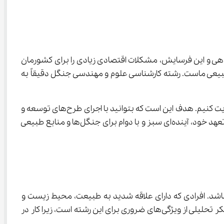
هستیم. کمبود پوشش گیاهی و این فرسایش، مشکلات اقتصادی زیادی را برای کشورمان 
. راه حل مبارزه با این وضعیت دشوار، احیای پوشش گیاهی در مناطق بحرانی و همچنین حفاظت از جنگل‌های طبیعی ماست. رشته کارشناسی علوم و مهندسی جنگل دقیقاً به 
 به ما یاد می‌دهد که چطور طرح‌ها را برنامه‌ریزی، ایجاد، سازماندهی و مدیریت کنیم. هدف این است که بتوانید با اجرای طرح‌های توسعه و 
بهره‌برداری پایدار از منابع طبیعی، به حفظ این سرمایه‌ها کمک کنید. در نهایت، این رشته متخصصانی را تربیت می‌کند که با دانش و تعهد خود، آینده‌ای سبز و با دوام برای جنگل‌ها و منابع طبیعی 
ی‌های شخصیتی خاصی می‌تواند بسیار کمک‌کننده باشد. افرادی که دارای علاقه شدید به طبیعت، محیط زیست و 
منابع طبیعی هستند، در این رشته رشد چشمگیری خواهند داشت. صبر و حوصله، دقت فراوان در جزئیات، توانایی حل مسئله و تفکر تحلیلی از ویژگی‌های ضروری برای این رشته است، زیرا کار در 