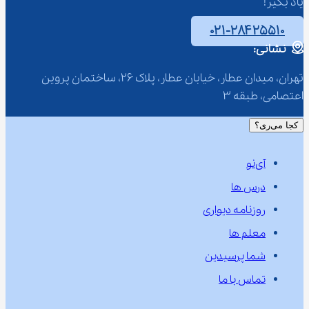
یاد بگیر!
۰۲۱-۲۸۴۲۵۵۱۰
نشانی:
تهران، میدان عطار، خیابان عطار، پلاک 26، ساختمان پروین 
اعتصامی، طبقه 3
کجا می‌ری؟
آی‌نو
درس ها
روزنامه دیواری
معلم ها
شما پرسیدین
تماس با ما