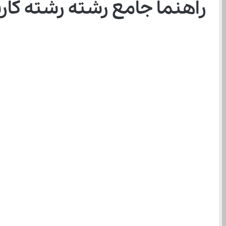
راهنما جامع رشته رشته ﻛﺎ