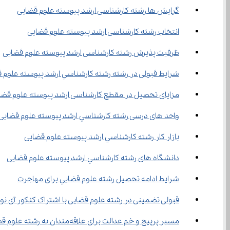
گرایش ها رشته کارشناسی ارشد پیوسته علوم قضایی
انتخاب رشته کارشناسی ارشد پیوسته علوم قضایی
ظرفیت پذیرش رشته کارشناسی ارشد پیوسته علوم قضایی
شرایط قبولی در رشته رشته ﻛﺎرﺷﻨﺎﺳﻲ ارﺷﺪ ﭘﻴﻮﺳﺘﻪ علوم 
مزایای تحصیل در مقطع کارشناسی ارشد پیوسته علوم قضا
واحد های درسی رشته ﻛﺎرﺷﻨﺎﺳﻲ ارﺷﺪ ﭘﻴﻮﺳﺘﻪ علوم قضایی
بازار کار رشته ﻛﺎرﺷﻨﺎﺳﻲ ارﺷﺪ ﭘﻴﻮﺳﺘﻪ علوم قضایی
دانشگاه های رشته ﻛﺎرﺷﻨﺎﺳﻲ ارﺷﺪ ﭘﻴﻮﺳﺘﻪ علوم قضایی
شرایط ادامه تحصیل رشته ﻋﻠﻮم ﻗﻀﺎﻳﻲ برای مهاجرت
قبولی تضمینی در رشته علوم قضایی با اشتراک کنکور آی نو
مسیر پرپیچ ‌و خم عدالت برای علاقه‌مندان به رشته ﻋﻠﻮم ﻗﻀﺎﻳﻲ