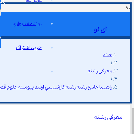
روزنامه دیواری
آی نو
خرید اشتراک
خانه
/
معرفی رشته
/
راهنما جامع رشته رشته ﻛﺎرﺷﻨﺎﺳﻲ ارﺷﺪ ﭘﻴﻮﺳﺘﻪ ﻋﻠﻮم ﻗﻀ
معرفی رشته