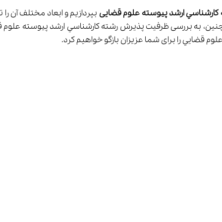
ﻛﺎرﺷﻨﺎﺳﻲ ارﺷﺪ ﭘﻴﻮﺳﺘﻪ علوم قضایی
 بپردازیم و ابعاد مختلف آن ر
م ﻗﻀﺎﻳﻲ را برای شما عزیزان بازگو خواهیم کرد.