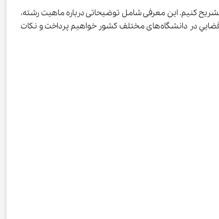
ا تشریح کنیم. این معرفی شامل توضیحاتی درباره ماهیت رشته، 
مزایای تحصیل در آن، و ساختار دوره تحصیلی خواهد بود. همچنین، به بررسی ظرفیت پذیرش رشته ﻛﺎرﺷﻨﺎﺳﻲ ارﺷﺪ ﭘﻴﻮﺳﺘﻪ ﻋﻠﻮم ﻗﻀﺎﻳﻲ در دانشگاه‌های مختلف کشور خواهیم پرداخت و نکات 