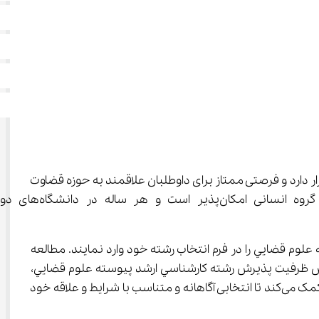
نسانی قرار دارد و فرصتی ممتاز برای داوطلبان علاقمند به حوزه قضاوت 
و حقوق فراهم می‌آورد. انتخاب رشته ﻛﺎرﺷﻨﺎﺳﻲ ارﺷﺪ ﭘﻴﻮﺳﺘﻪ ﻋﻠﻮم ﻗﻀﺎﻳﻲ برای 
ی ورود به دانشگاه می‌توانند رشته ﻛﺎرﺷﻨﺎﺳﻲ ارﺷﺪ ﭘﻴﻮﺳﺘﻪ ﻋﻠﻮم ﻗﻀﺎﻳﻲ را در فرم انتخاب رشته خود وارد نمایند. مطالعه 
وص ظرفیت پذیرش رشته ﻛﺎرﺷﻨﺎﺳﻲ ارﺷﺪ ﭘﻴﻮﺳﺘﻪ ﻋﻠﻮم ﻗﻀﺎﻳﻲ، 
دوره‌های ارائه دهنده (روزانه، پردیس، آزاد)، و دانشگاه‌های پذیرنده در سراسر کشور ارائه می‌دهد. آگاهی از این جزئیات به داوطلبان کمک می‌کند تا انتخابی آگاهانه و متناسب با شرایط و علاقه خود 