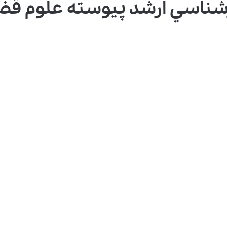
رﺷﻨﺎﺳﻲ ارﺷﺪ ﭘﻴﻮﺳﺘﻪ ﻋﻠﻮم ﻗﻀ