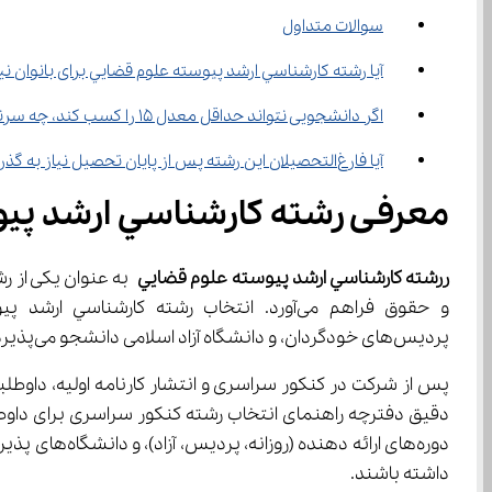
سوالات متداول
آیا رشته ﻛﺎرﺷﻨﺎﺳﻲ ارﺷﺪ ﭘﻴﻮﺳﺘﻪ ﻋﻠﻮم ﻗﻀﺎﻳﻲ برای بانوان نیز قابل ث
اگر دانشجویی نتواند حداقل معدل 15 را کسب کند، چه سرنوشتی خواهد داشت؟
آیا فارغ‌التحصیلان این رشته پس از پایان تحصیل نیاز به گذراندن خدمت سربازی دارند؟
معرفی رشته ﻛﺎرﺷﻨﺎﺳﻲ ارﺷﺪ ﭘﻴ
ررشته ﻛﺎرﺷﻨﺎﺳﻲ ارﺷﺪ ﭘﻴﻮﺳﺘﻪ ﻋﻠﻮم ﻗﻀﺎﻳﻲ
پردیس‌های خودگردان، و دانشگاه آزاد اسلامی دانشجو می‌پذیرد.
دقیق دفترچه راهنمای انتخاب رشته کنکور سراسری برای داوط
داشته باشند.