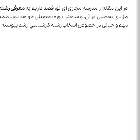
در این مقاله از مدرسه مجازی آی نو، قصد داریم به 
معرفی رشته 
مهم و حیاتی در خصوص انتخاب رشته ﻛﺎرﺷﻨﺎﺳﻲ ارﺷﺪ ﭘﻴﻮﺳﺘﻪ ﻋﻠﻮ