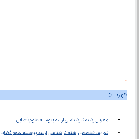
0
فهرست
معرفی رشته ﻛﺎرﺷﻨﺎﺳﻲ ارﺷﺪ ﭘﻴﻮﺳﺘﻪ علوم قضایی
تعریف تخصصی رشته ﻛﺎرﺷﻨﺎﺳﻲ ارﺷﺪ ﭘﻴﻮﺳﺘﻪ علوم قضایی