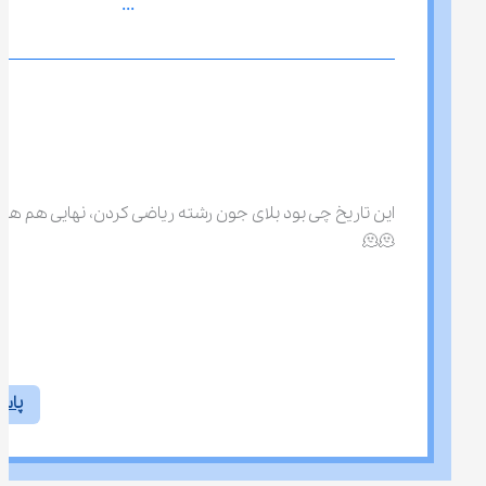
...
این تاریخ چی بود بلای جون رشته ریاضی کردن، نهایی هم ه
🫠🫠
پاس