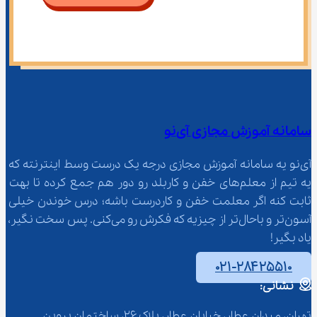
سامانه آموزش مجازی آی‌نو
آی‌نو یه سامانه آموزش مجازی درجه یک درست وسط اینترنته که 
یه تیم از معلم‌‌های خفن و کاربلد رو دور هم جمع کرده تا بهت 
ثابت کنه اگر معلمت خفن و کاردرست باشه؛ درس خوندن خیلی 
آسون‌تر و باحال‌تر از چیزیه که فکرش رو می‌کنی. پس سخت نگیر، 
یاد بگیر!
۰۲۱-۲۸۴۲۵۵۱۰
نشانی:
تهران، میدان عطار، خیابان عطار، پلاک 26، ساختمان پروین 