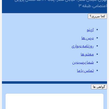
اعتصامی، طبقه 3
کجا می‌ری؟
آی‌نو
درس ها
روزنامه دیواری
معلم ها
شما پرسیدین
تماس با ما
گواهی ها