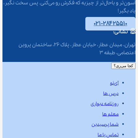
آسون‌تر و باحال‌تر از چیزیه که فکرش رو می‌کنی. پس سخت نگیر، 
یاد بگیر!
۰۲۱-۲۸۴۲۵۵۱۰
نشانی:
تهران، میدان عطار، خیابان عطار، پلاک 26، ساختمان پروین 
اعتصامی، طبقه 3
کجا می‌ری؟
آی‌نو
درس ها
روزنامه دیواری
معلم ها
شما پرسیدین
تماس با ما