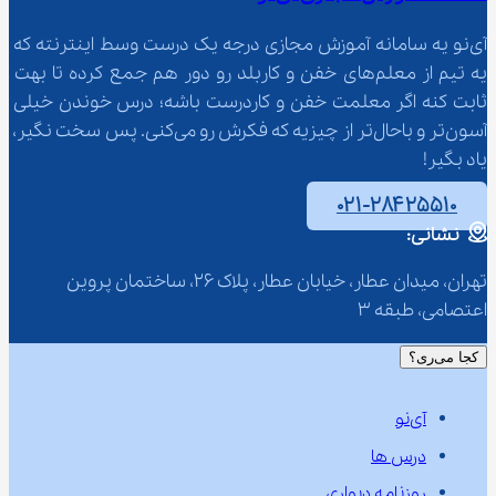
آی‌نو یه سامانه آموزش مجازی درجه یک درست وسط اینترنته که 
یه تیم از معلم‌‌های خفن و کاربلد رو دور هم جمع کرده تا بهت 
ثابت کنه اگر معلمت خفن و کاردرست باشه؛ درس خوندن خیلی 
آسون‌تر و باحال‌تر از چیزیه که فکرش رو می‌کنی. پس سخت نگیر، 
یاد بگیر!
۰۲۱-۲۸۴۲۵۵۱۰
نشانی:
تهران، میدان عطار، خیابان عطار، پلاک 26، ساختمان پروین 
اعتصامی، طبقه 3
کجا می‌ری؟
آی‌نو
درس ها
روزنامه دیواری