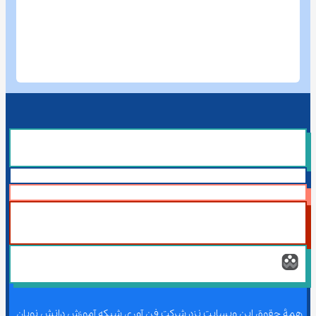
همۀ حقوق این وبسایت نزد شرکت فن آوری شبکه آموزش دانش نویان 