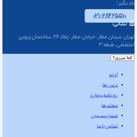
یاد بگیر!
۰۲۱-۲۸۴۲۵۵۱۰
نشانی:
تهران، میدان عطار، خیابان عطار، پلاک 26، ساختمان پروین 
اعتصامی، طبقه 3
کجا می‌ری؟
آی‌نو
درس ها
روزنامه دیواری
معلم ها
شما پرسیدین
تماس با ما