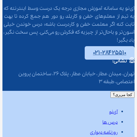
آی‌نو یه سامانه آموزش مجازی درجه یک درست وسط اینترنته که 
یه تیم از معلم‌‌های خفن و کاربلد رو دور هم جمع کرده تا بهت 
ثابت کنه اگر معلمت خفن و کاردرست باشه؛ درس خوندن خیلی 
آسون‌تر و باحال‌تر از چیزیه که فکرش رو می‌کنی. پس سخت نگیر، 
یاد بگیر!
۰۲۱-۲۸۴۲۵۵۱۰
نشانی:
تهران، میدان عطار، خیابان عطار، پلاک 26، ساختمان پروین 
اعتصامی، طبقه 3
کجا می‌ری؟
آی‌نو
درس ها
روزنامه دیواری