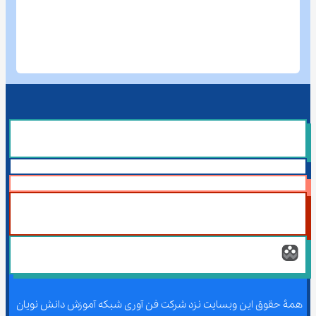
همۀ حقوق این وبسایت نزد شرکت فن آوری شبکه آموزش دانش نویان 