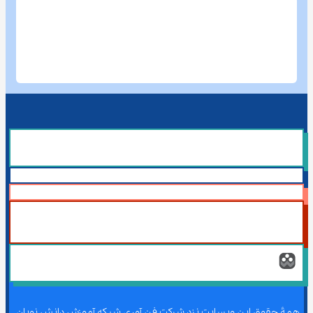
همۀ حقوق این وبسایت نزد شرکت فن آوری شبکه آموزش دانش نویان 