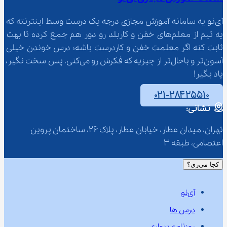
آی‌نو یه سامانه آموزش مجازی درجه یک درست وسط اینترنته که 
یه تیم از معلم‌‌های خفن و کاربلد رو دور هم جمع کرده تا بهت 
ثابت کنه اگر معلمت خفن و کاردرست باشه؛ درس خوندن خیلی 
آسون‌تر و باحال‌تر از چیزیه که فکرش رو می‌کنی. پس سخت نگیر، 
یاد بگیر!
۰۲۱-۲۸۴۲۵۵۱۰
نشانی:
تهران، میدان عطار، خیابان عطار، پلاک 26، ساختمان پروین 
اعتصامی، طبقه 3
کجا می‌ری؟
آی‌نو
درس ها