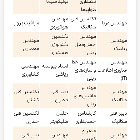
نگهداری
تولید سیما
هواپیما
تکنسین فنی
مهندس
مهندس دریا
مراقبت پرواز
مکانیک
هوانوردی
مهندس
تکنسین
مهندس
مهندس
حمل‌و‌نقل
تکنولوژی
رباتیک
معماری
ریلی
هسته‌ای
مهندس
مهندس خط
استاد پیوسته
مهندسی
فناوری اطلاعات
و سازه‌های
ریاضی
کشاورزی
(IT)
ریلی
مهندس
مهندس
دبیر فنی
تکنسین فنی
ماشین‌های
مکانیک
عمران
کشتی
ریلی
دبیر فنی
کارشناس
خلبان
تکنسین فنی
مکانیک
حسابداری
هلیکوپتر
حفاری
مدیر و
مهندس
مهندس
دبیر فنی
کمیسر