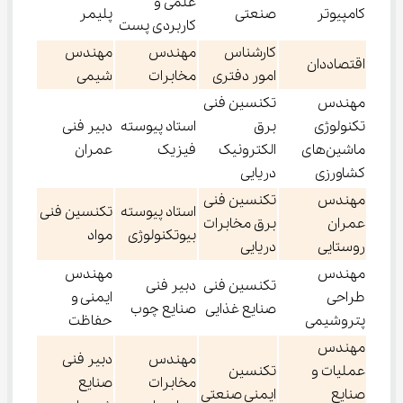
علمی و
کامپیوتر
صنعتی
پلیمر
کاربردی پست
کارشناس
مهندس
مهندس
اقتصاددان
امور دفتری
مخابرات
شیمی
مهندس
تکنسین فنی
تکنولوژی
برق
استاد پیوسته
دبیر فنی
ماشین‌های
الکترونیک
فیزیک
عمران
کشاورزی
دریایی
مهندس
تکنسین فنی
استاد پیوسته
تکنسین فنی
عمران
برق مخابرات
بیوتکنولوژی
مواد
روستایی
دریایی
مهندس
مهندس
تکنسین فنی
دبیر فنی
طراحی
ایمنی و
صنایع غذایی
صنایع چوب
پتروشیمی
حفاظت
مهندس
مهندس
دبیر فنی
عملیات و
تکنسین
مخابرات
صنایع
صنایع
ایمنی صنعتی