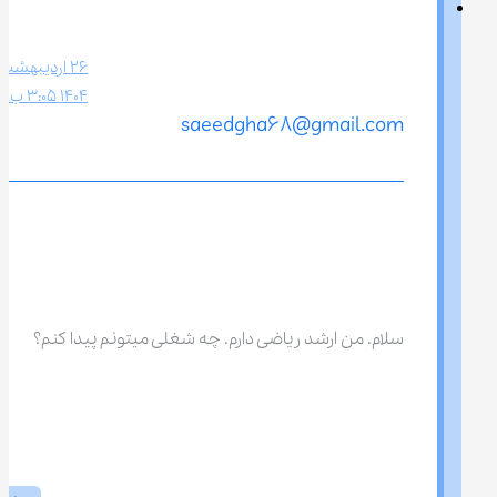
26 اردیبهشت 
1404 3:05 ب.ظ
saeedgha68@gmail.com
سلام. من ارشد ریاضی دارم. چه شغلی میتونم پیدا کنم؟