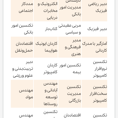
کارشناس
دبیر ریاضی
الکترونیک و
مددکار
مدیریت امور
فیزیک
مخابرات
اجتماعی
بانکی
دریایی
مربی عقیدتی
تکنسین امور
دبیر فیزیک
کتاب‌دار
و سیاسی
بانکی
مدیر
آمارگیر با مدرک
کاردان ایونیک
اقتصاددان
فرهنگی و
کاردانی
هواپیما
حمل‌و‌نقل
هنری
تکنسین
دبیر
تکنسین امور
کاردان
نرم‌افزار
تربیت‌بدنی و
بیمه
کامپیوتر
کامپیوتر
علوم ورزشی
مهندس
تکنسین
تکنسین
آبادانی و
مهندس
سخت‌افزار
مدیریت
توسعه
مواد
کامپیوتر
بازرگانی
روستاها
تکنسین
تکنسین
اقتصاددان
مهندس