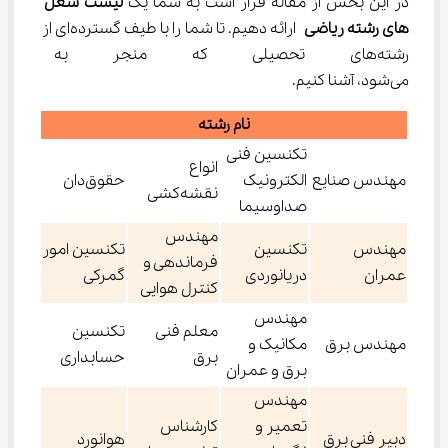
در این بخش از مقاله قرار است به شما یک 
لیست شغل‌ 
های رشته ریاضی
 ارائه دهیم. تا شما را با طیف گسترده‌ای از 
رشته‌های تحصیلی که منجر به ح
می‌شود، آشنا کنیم.
نام رشته
تکنسین فنی
انواع
مهندس صنایع
الکترونیک
حقوق‌دان
نقشه‌کشی
صداوسیما
مهندس
مهندس
تکنسین
تکنسین امور
فرماندهی و
عمران
دریانوردی
گمرکی
کنترل هوایی
مهندس
معلم فنی
تکنسین
مهندس برق
مکانیک و
برق
حسابداری
برق و عمران
مهندس
تعمیر و
کارشناس
دبیر فنی برق
هوانورد