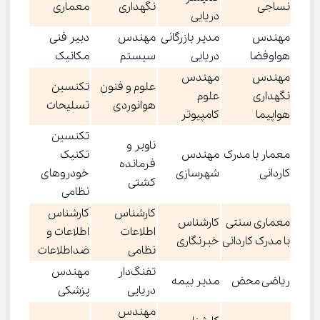
نساجی
نگهداری
معماری
دریایی
مهندس
مدیر بازرگانی
مهندس
دبیر فنی
هواوفضا
دریایی
سیستم
مکانیک
مهندس
مهندس
علوم و فنون
تکنسین
نگهداری
علوم
هوانوردی
تسلیحات
هواپیما
کامپیوتر
تکنسین
ناوبر و
معمار با مدرک
مهندس
تکنیک
فرمانده
کاردانی
شهرسازی
خودروهای
کشتی
نظامی
کارشناس
کارشناس
معماری سنتی
کارشناس
اطلاعات
اطلاعات و
با مدرک کاردانی
خبرنگاری
نظامی
ضداطلاعات
تفنگ‌دار
مهندس
ریاضی محض
مدیر بیمه
دریایی
پزشکی
مهندس