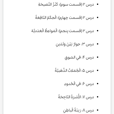
درس ۲ (قسمت سوم): کَنْزُ النَّصيحَةِ
درس ۲ (قسمت چهارم): الْحِکَمُ النّافِعَةُ
درس ۲ (قسمت پنجم): الْمَواعِظُ الْعَدَديَّة
درس ۳: حِوارٌ بَيْنَ وَلَدَينِ
درس ۴: في السّوقِ
درس ۵: الْجُمَلاتُ الذَّهَبيَّةُ
درس ۶: في الْحُدودِ
درس ۷: الأُسْرَةُ النّاجِحَةُ
درس ۸: زينَةُ الْباطِنِ