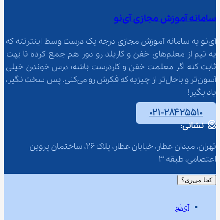
سامانه آموزش مجازی آی‌نو
آی‌نو یه سامانه آموزش مجازی درجه یک درست وسط اینترنته که 
یه تیم از معلم‌‌های خفن و کاربلد رو دور هم جمع کرده تا بهت 
ثابت کنه اگر معلمت خفن و کاردرست باشه؛ درس خوندن خیلی 
آسون‌تر و باحال‌تر از چیزیه که فکرش رو می‌کنی. پس سخت نگیر، 
یاد بگیر!
۰۲۱-۲۸۴۲۵۵۱۰
نشانی:
تهران، میدان عطار، خیابان عطار، پلاک 26، ساختمان پروین 
اعتصامی، طبقه 3
کجا می‌ری؟
آی‌نو