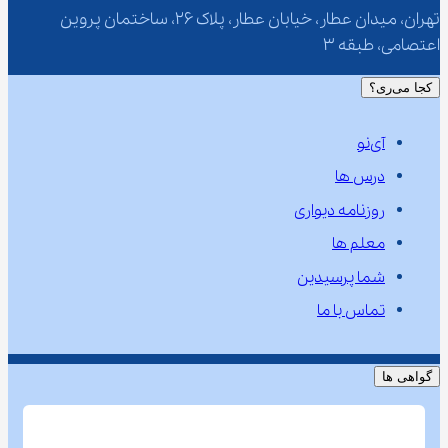
تهران، میدان عطار، خیابان عطار، پلاک 26، ساختمان پروین 
اعتصامی، طبقه 3
کجا می‌ری؟
آی‌نو
درس ها
روزنامه دیواری
معلم ها
شما پرسیدین
تماس با ما
گواهی ها