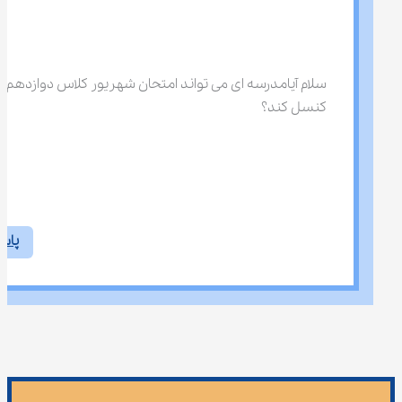
سلام آیامدرسه ای می تواند امتحان شهریور کلاس دوازدهم را
کنسل کند؟
پاس