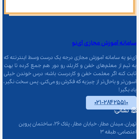
سامانه آموزش مجازی آی‌نو
آی‌نو یه سامانه آموزش مجازی درجه یک درست وسط اینترنته که 
یه تیم از معلم‌‌های خفن و کاربلد رو دور هم جمع کرده تا بهت 
ثابت کنه اگر معلمت خفن و کاردرست باشه؛ درس خوندن خیلی 
آسون‌تر و باحال‌تر از چیزیه که فکرش رو می‌کنی. پس سخت نگیر، 
یاد بگیر!
۰۲۱-۲۸۴۲۵۵۱۰
نشانی:
تهران، میدان عطار، خیابان عطار، پلاک 26، ساختمان پروین 
اعتصامی، طبقه 3