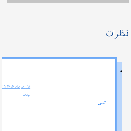
نظرات
ب.ظ
علی