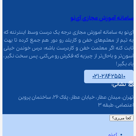
سامانه آموزش مجازی آی‌نو
آی‌نو یه سامانه آموزش مجازی درجه یک درست وسط اینترنته که 
یه تیم از معلم‌‌های خفن و کاربلد رو دور هم جمع کرده تا بهت 
ثابت کنه اگر معلمت خفن و کاردرست باشه؛ درس خوندن خیلی 
آسون‌تر و باحال‌تر از چیزیه که فکرش رو می‌کنی. پس سخت نگیر، 
یاد بگیر!
۰۲۱-۲۸۴۲۵۵۱۰
نشانی:
تهران، میدان عطار، خیابان عطار، پلاک 26، ساختمان پروین 
اعتصامی، طبقه 3
کجا می‌ری؟
آی‌نو