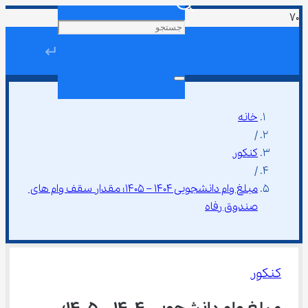
↵
خانه
/
کنکور
/
مبلغ وام دانشجویی 1404 – 1405؛ مقدار سقف وام های 
صندوق رفاه
کنکور