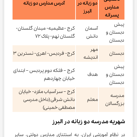
دو زبانه در
آدرس مدارس دو زبانه
مدارس
البرز
پسرانه
پیش
آسمان
کرج -عظیمیه- میدان گلستان-
دبستان و
دانش
گلستان نهم- پلاک 72
دبستان
مهر
دبستان
کرج- فردیس- اهری- نسترین ۳
اندیشه
پیش
کرج – فلکه دوم پردیس – ابتدای
دبستان و
هدف
خیابان چهاردهم
دبستان
کرج – سرآسیاب ملارد- خیایان
مدرسه
معلم
دانش شرقی (داخل مدرسی
بزرگسالان
مصطفی خمینی)
شهریه مدرسه دو زبانه در البرز
در نظام آموزشی ایران، به استثنای مدارس دولتی، سایر 