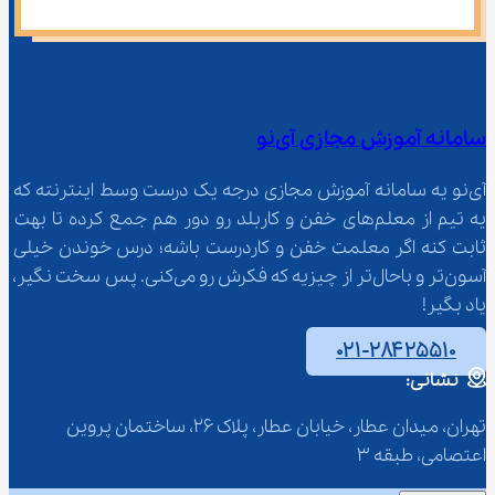
سامانه آموزش مجازی آی‌نو
آی‌نو یه سامانه آموزش مجازی درجه یک درست وسط اینترنته که 
یه تیم از معلم‌‌های خفن و کاربلد رو دور هم جمع کرده تا بهت 
ثابت کنه اگر معلمت خفن و کاردرست باشه؛ درس خوندن خیلی 
آسون‌تر و باحال‌تر از چیزیه که فکرش رو می‌کنی. پس سخت نگیر، 
یاد بگیر!
۰۲۱-۲۸۴۲۵۵۱۰
نشانی:
تهران، میدان عطار، خیابان عطار، پلاک 26، ساختمان پروین 
اعتصامی، طبقه 3