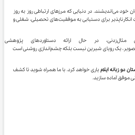
 امروزه به گزینه‌ای استراتژیک و هوشمندانه برای والدینی تبدیل شده‌اند که به آینده‌ای جهانی برای فرزندان خود می‌اندیشند. در دنیایی که مرزهای ارتباطی روز به روز 
کمرنگ‌تر می‌شود، تسلط بر یک زبان بین‌المللی مانند انگلیسی دیگر یک مهارت جانبی یا یک امتیاز لوکس نیست، بلکه یک ضرورت انکارناپذیر برای دستیابی به موفقیت‌های تحصیلی، شغلی و 
تصور کنید فرزند شما در یک کنفرانس بین‌المللی علمی ایستاده و با اعتماد
نمی‌کند، بلکه با ظرافت‌های فرهنگی زبان نیز آشناست و می‌تواند با مخاطبانی از سراسر جهان ارتباطی عمیق و موثر برقرار کند. این تصویر، یک رویای شیرین نیست بلکه چشم‌اندازی روشنی است 
ان دو زبانه ایلام
 یاری خواهد کرد. با ما همراه شوید تا کشف 