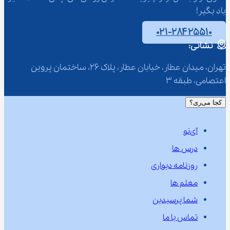
یاد بگیر!
۰۲۱-۲۸۴۲۵۵۱۰
نشانی:
تهران، میدان عطار، خیابان عطار، پلاک 26، ساختمان پروین 
اعتصامی، طبقه 3
کجا می‌ری؟
آی‌نو
درس ها
روزنامه دیواری
معلم ها
شما پرسیدین
تماس با ما