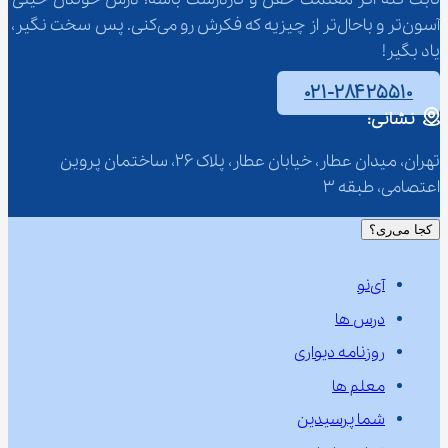
آسون‌تر و باحال‌تر از چیزیه که فکرش رو می‌کنی. پس سخت نگیر، 
یاد بگیر!
۰۲۱-۲۸۴۲۵۵۱۰
نشانی:
تهران، میدان عطار، خیابان عطار، پلاک 26، ساختمان پروین 
اعتصامی، طبقه 3
کجا می‌ری؟
آی‌نو
درس ها
روزنامه دیواری
معلم ها
شما پرسیدین