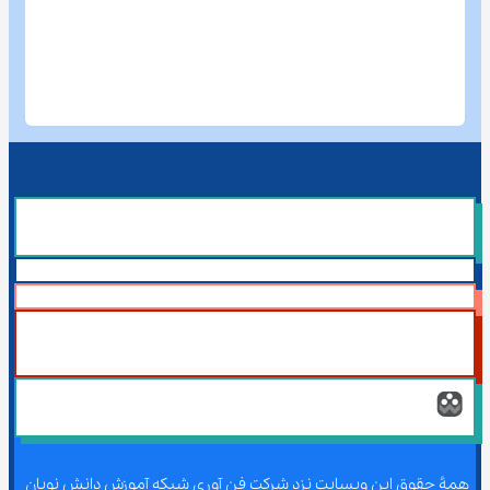
همۀ حقوق این وبسایت نزد شرکت فن آوری شبکه آموزش دانش نویان 