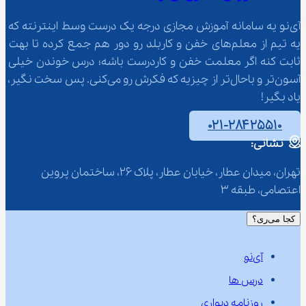
آی‌نو یه سامانه آموزش مجازی درجه یک درست وسط اینترنته که 
یه تیم از معلم‌‌های خفن و کاربلد رو دور هم جمع کرده تا بهت 
ثابت کنه اگر معلمت خفن و کاردرست باشه؛ درس خوندن خیلی 
آسون‌تر و باحال‌تر از چیزیه که فکرش رو می‌کنی. پس سخت نگیر، 
یاد بگیر!
۰۲۱-۲۸۴۲۵۵۱۰
نشانی:
تهران، میدان عطار، خیابان عطار، پلاک 26، ساختمان پروین 
اعتصامی، طبقه 3
کجا می‌ری؟
آی‌نو
درس ها
روزنامه دیواری