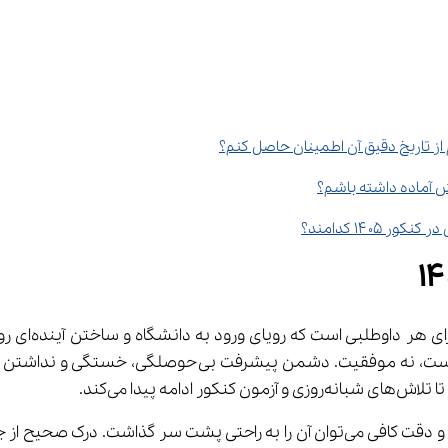
 یکی از مرا
شروع ناقص معتقد هست که: دشمن پیشرفت نه شکست است، 
گذاشت. درک صحیح از جزئیات 