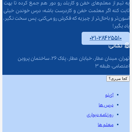
یه تیم از معلم‌‌های خفن و کاربلد رو دور هم جمع کرده تا بهت 
ثابت کنه اگر معلمت خفن و کاردرست باشه؛ درس خوندن خیلی 
آسون‌تر و باحال‌تر از چیزیه که فکرش رو می‌کنی. پس سخت نگیر، 
یاد بگیر!
۰۲۱-۲۸۴۲۵۵۱۰
نشانی:
تهران، میدان عطار، خیابان عطار، پلاک 26، ساختمان پروین 
اعتصامی، طبقه 3
کجا می‌ری؟
آی‌نو
درس ها
روزنامه دیواری
معلم ها