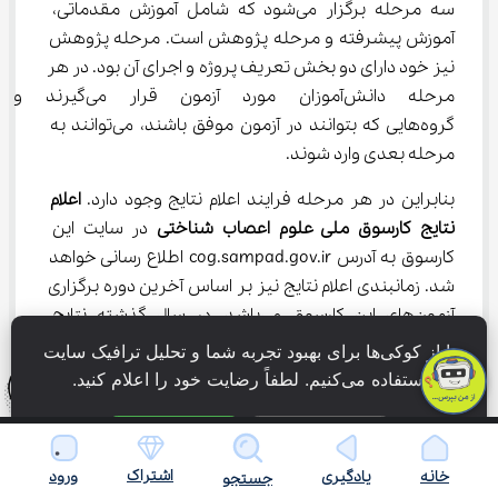
سه مرحله برگزار می‌شود که شامل آموزش مقدماتی، 
آموزش پیشرفته و مرحله پژوهش است. مرحله پژوهش 
نیز خود دارای دو بخش تعریف پروژه و اجرای آن بود. در هر 
مرحله دانش‌آموزان مورد آزمون قرار
گروه‌هایی که بتوانند در آزمون موفق باشند، می‌توانند به 
مرحله بعدی وارد شوند.
بنابراین در هر مرحله فرایند اعلام نتایج وجود دارد. 
اعلام 
نتایج کارسوق ملی علوم اعصاب شناختی
 در سایت این 
کارسوق به آدرس cog.sampad.gov.ir اطلاع رسانی خواهد 
شد. زمانبندی اعلام نتایج نیز بر اساس آخرین دوره برگزاری 
آزمون‌های این کارسوق می‌باشد. در سال گذشته نتایج 
مرحله مقدماتی کارسوق ملی علوم اعصاب شناختی در 
ما از کوکی‌ها برای بهبود تجربه شما و تحلیل ترافیک سایت 
مرداد ماه بود.
استفاده می‌کنیم. لطفاً رضایت خود را اعلام کنید.
اعلام نتایج بخش پیشرفته نیز در مهر ماه انجام گرفت و 
فقط ضروری
پذیرش همه
اعلام پروپوزال‌های تایید شده در آذر ماه بود و داوری نهایی 
نیز در اردیبهشت ماه انجام شد. بعد از انجام داوری نهایی، 
اشتراک
خانه
یادگیری
ورود
جستجو