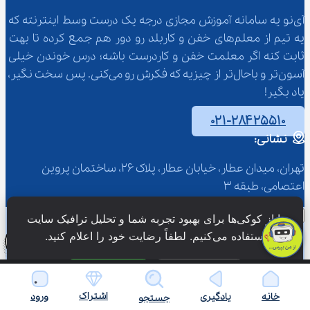
آی‌نو یه سامانه آموزش مجازی درجه یک درست وسط اینترنته که 
یه تیم از معلم‌‌های خفن و کاربلد رو دور هم جمع کرده تا بهت 
ثابت کنه اگر معلمت خفن و کاردرست باشه؛ درس خوندن خیلی 
آسون‌تر و باحال‌تر از چیزیه که فکرش رو می‌کنی. پس سخت نگیر، 
یاد بگیر!
۰۲۱-۲۸۴۲۵۵۱۰
نشانی:
تهران، میدان عطار، خیابان عطار، پلاک 26، ساختمان پروین 
اعتصامی، طبقه 3
کجا می‌ری؟
ما از کوکی‌ها برای بهبود تجربه شما و تحلیل ترافیک سایت 
استفاده می‌کنیم. لطفاً رضایت خود را اعلام کنید.
آی‌نو
فقط ضروری
پذیرش همه
درس ها
اشتراک
خانه
یادگیری
ورود
جستجو
روزنامه دیواری