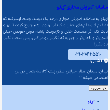
سامانه آموزش مجازی آی‌نو
آی‌نو یه سامانه آموزش مجازی درجه یک درست وسط اینترنته که 
یه تیم از معلم‌‌های خفن و کاربلد رو دور هم جمع کرده تا بهت 
ثابت کنه اگر معلمت خفن و کاردرست باشه؛ درس خوندن خیلی 
آسون‌تر و باحال‌تر از چیزیه که فکرش رو می‌کنی. پس سخت نگیر، 
یاد بگیر!
۰۲۱-۲۸۴۲۵۵۱۰
نشانی:
تهران، میدان عطار، خیابان عطار، پلاک 26، ساختمان پروین 
اعتصامی، طبقه 3
کجا می‌ری؟
آی‌نو