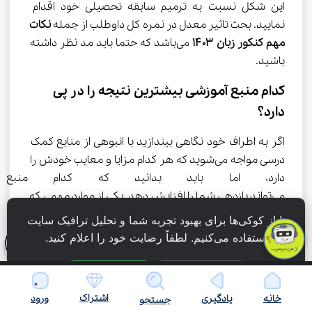
این شکل نسبت به ترمیم سابقه تحصیلی خود اقدام 
نمایید. بحث تاثیر معدل در نمره کل داوطلب از جمله 
نکات 
مهم کنکور زبان ۱۴۰۳
 می‌باشد که حتما باید مد نظر داشته 
باشید.
کدام منبع آموزشی بیشترین نتیجه را در پی 
دارد؟
اگر به اطراف خود نگاهی بیندازید با انبوهی از منابع کمک 
درسی مواجه می‌شوید که هر کدام مزایا و معایب خودش را 
دارد، اما باید بدانید که کدام منبع
می‌تواند بازدهی شما را افزایش دهد. یکی از موارد مهمی که 
باید به آن توجه کنید این است که
ما از کوکی‌ها برای بهبود تجربه شما و تحلیل ترافیک سایت 
می‌کنید مطابق با آخرین تغییرات باشد و از انسجام مفهومی 
استفاده می‌کنیم. لطفاً رضایت خود را اعلام کنید.
خوبی برخوردار باشد.
فقط ضروری
پذیرش همه
همچنین منبع شما باید استاندارد بوده و شامل تمام نکات 
مهم و تستی نیز باشد. در کنار این موارد بیان ساده و زبان 
اشتراک
خانه
یادگیری
ورود
جستجو