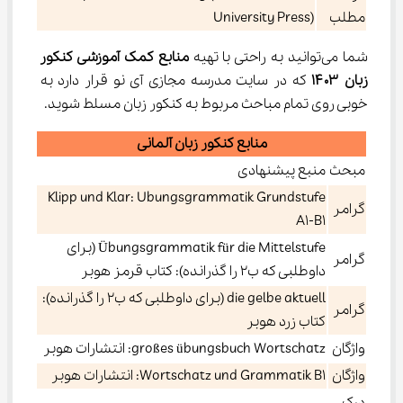
مطلب
University Press)
شما می‌توانید به راحتی با تهیه 
منابع کمک آموزشی کنکور 
زبان ۱۴۰۳
 که در سایت مدرسه مجازی آی نو قرار دارد به 
خوبی روی تمام مباحث مربوط به کنکور زبان مسلط شوید.
منابع کنکور زبان آلمانی
مبحث
منبع پیشنهادی
Klipp und Klar: Ubungsgrammatik Grundstufe
گرامر
A1-B1
Übungsgrammatik für die Mittelstufe (برای
گرامر
داوطلبی که ب۲ را گذرانده): کتاب قرمز هوبر
die gelbe aktuell (برای داوطلبی که ب۲ را گذرانده):
گرامر
کتاب زرد هوبر
واژگان
großes übungsbuch Wortschatz: انتشارات هوبر
واژگان
Wortschatz und Grammatik B1: انتشارات هوبر