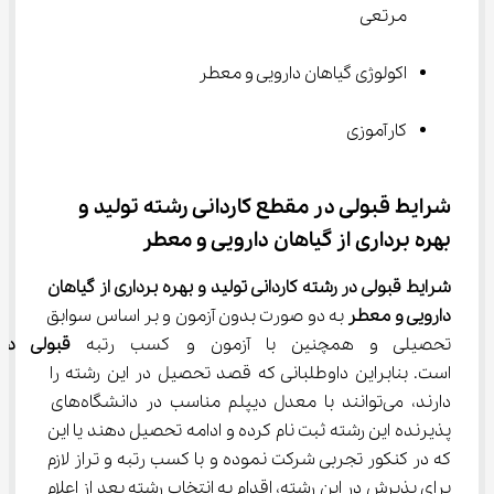
مرتعی
اکولوژی گیاهان دارویی و معطر
کارآموزی
شرایط قبولی در مقطع ﻛﺎردانی رشته ﺗﻮلید و 
ﺑﻬﺮه ﺑﺮداری از گیاﻫﺎن دارویی و ﻣﻌﻄﺮ
شرایط قبولی در 
رشته ﻛﺎردانی ﺗﻮلید و ﺑﻬﺮه ﺑﺮداری از گیاﻫﺎن 
دارویی و ﻣﻌﻄﺮ 
به دو صورت بدون آزمون و بر اساس سوابق 
تحصیلی و همچنین با آزمون و کسب رتبه 
قبولی در 
است. بنابراین داوطلبانی که قصد تحصیل در این رشته را 
دارند، می‌توانند با معدل دیپلم مناسب در دانشگاه‌های 
پذیرنده این رشته ثبت نام کرده و ادامه تحصیل دهند یا این 
که در کنکور تجربی شرکت نموده و با کسب رتبه و تراز لازم 
برای پذیرش در این رشته، اقدام به انتخاب رشته بعد از اعلام 