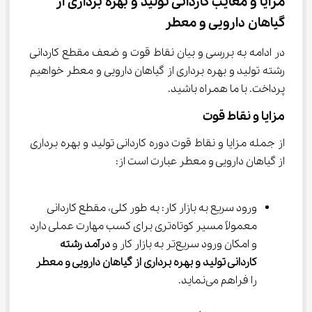
مزایا و معایب ﻛﺎردانی ﺗﻮلید و ﺑﻬﺮه ﺑﺮداری از 
گیاﻫﺎن دارویی و ﻣﻌﻄﺮ
در ادامه به بررسی و بیان نقاط قوت و ضعف مقطع ﻛﺎردانی 
رشته ﺗﻮلید و ﺑﻬﺮه ﺑﺮداری از گیاﻫﺎن دارویی و ﻣﻌﻄﺮ خواهیم 
پرداخت. با ما همراه باشید.
مزایا و نقاط قوت
از جمله مزایا و نقاط قوت دوره ﻛﺎردانی ﺗﻮلید و ﺑﻬﺮه ﺑﺮداری 
از گیاﻫﺎن دارویی و ﻣﻌﻄﺮ عبارت است از:
ورود سریع به بازار کار: به طور کلی، مقطع کاردانی 
معمولاً مسیر کوتاه‌تری برای کسب مهارت عملی دارد 
و امکان ورود سریع‌تر به بازار کار و 
درآمد 
رشته 
ﻛﺎردانی ﺗﻮلید و ﺑﻬﺮه ﺑﺮداری از گیاﻫﺎن دارویی و ﻣﻌﻄﺮ 
را فراهم می‌نماید.