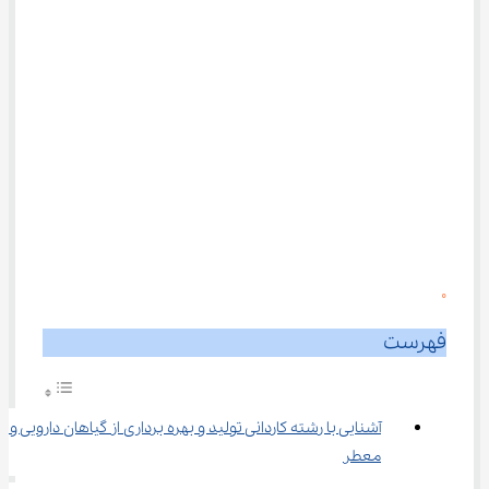
0
فهرست
آشنایی با رشته ﻛﺎردانی ﺗﻮلید و ﺑﻬﺮه ﺑﺮداری از گیاﻫﺎن دارویی و 
ﻣﻌﻄﺮ