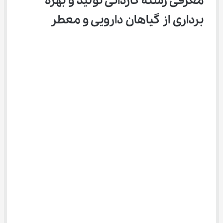
معرفی رشته ﻛﺎردانی ﺗﻮلید و ﺑﻬﺮه 
ﺑﺮداری از گیاﻫﺎن دارویی و ﻣﻌﻄﺮ