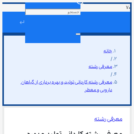
↵
خانه
/
معرفی رشته
/
معرفی رشته ﻛﺎردانی ﺗﻮلید و ﺑﻬﺮه ﺑﺮداری از گیاﻫﺎن 
دارویی و ﻣﻌﻄﺮ
معرفی رشته