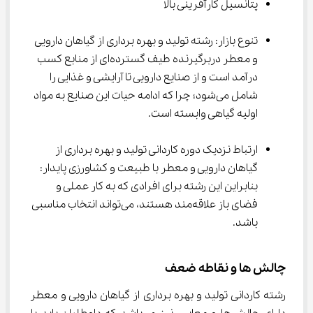
پتانسیل کارآفرینی بالا
تنوع بازار: رشته ﺗﻮلید و ﺑﻬﺮه ﺑﺮداری از گیاﻫﺎن دارویی 
و ﻣﻌﻄﺮ دربرگیرنده طیف گسترده‌ای از منابع کسب 
درآمد است و از صنایع دارویی تا آرایشی و غذایی را 
شامل می‌شود؛ چرا که ادامه حیات این صنایع به مواد 
اولیه گیاهی وابسته است.
ارتباط نزدیک دوره ﻛﺎردانی ﺗﻮلید و ﺑﻬﺮه ﺑﺮداری از 
گیاﻫﺎن دارویی و ﻣﻌﻄﺮ با طبیعت و کشاورزی پایدار: 
بنابراین این رشته برای افرادی که به کار عملی و 
فضای باز علاقه‌مند هستند، می‌تواند انتخاب مناسبی 
باشد.
چالش ها و نقاطه ضعف
رشته ﻛﺎردانی ﺗﻮلید و ﺑﻬﺮه ﺑﺮداری از گیاﻫﺎن دارویی و ﻣﻌﻄﺮ 