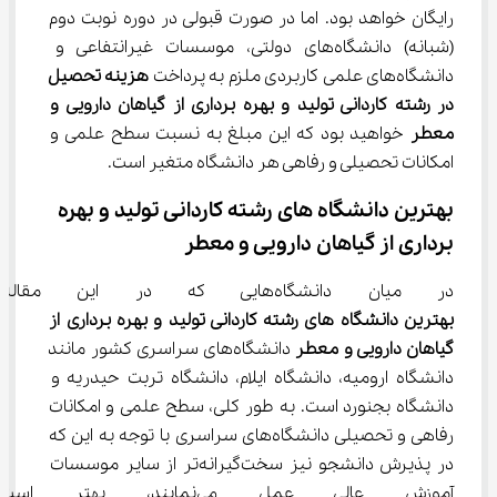
رایگان خواهد بود. اما در صورت قبولی در دوره نوبت دوم 
(شبانه) دانشگاه‌های دولتی، موسسات غیرانتفاعی و 
دانشگاه‌های علمی کاربردی ملزم به پرداخت 
هزینه تحصیل 
در 
رشته ﻛﺎردانی ﺗﻮلید و ﺑﻬﺮه ﺑﺮداری از گیاﻫﺎن دارویی و 
ﻣﻌﻄﺮ 
خواهید بود که این مبلغ به نسبت سطح علمی و 
امکانات تحصیلی و رفاهی هر دانشگاه متغیر است.
بهترین دانشگاه های رشته ﻛﺎردانی ﺗﻮلید و ﺑﻬﺮه 
ﺑﺮداری از گیاﻫﺎن دارویی و ﻣﻌﻄﺮ
در میان دانشگاه‌هایی که در این مقاله معرفی شده است، 
بهترین دانشگاه های 
رشته ﻛﺎردانی ﺗﻮلید و ﺑﻬﺮه ﺑﺮداری از 
گیاﻫﺎن دارویی و ﻣﻌﻄﺮ 
دانشگاه‌های سراسری کشور مانند 
دانشگاه ارومیه، دانشگاه ایلام، دانشگاه تربت حیدریه و 
دانشگاه بجنورد است. به طور کلی، سطح علمی و امکانات 
رفاهی و تحصیلی دانشگاه‌های سراسری با توجه به این که 
در پذیرش دانشجو نیز سخت‌گیرانه‌تر از سایر موسسات 
آموزش عالی عمل می‌نمایند، 