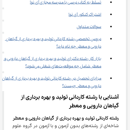
تسلط به کتاب درسی با مدرسه مجازی آی نو!
اشتراک کنکور آی نو!
سوالات متداول
دروس تخصصی رشته ﻛﺎردانی ﺗﻮلید و ﺑﻬﺮه ﺑﺮداری از گیاﻫﺎن 
دارویی و ﻣﻌﻄﺮ چه نام دارد؟
بازار کار رشته دکترای ﺗﻮلید و ﺑﻬﺮه ﺑﺮداری از گیاﻫﺎن دارویی و 
ﻣﻌﻄﺮ شامل چه موقعیت‌های شغلی می‌شود؟
مزایای تحصیل در رشته ﻛﺎردانی ﺗﻮلید و ﺑﻬﺮه ﺑﺮداری از گیاﻫﺎن 
دارویی و ﻣﻌﻄﺮ چیست؟
آشنایی با رشته ﻛﺎردانی ﺗﻮلید و ﺑﻬﺮه ﺑﺮداری از 
گیاﻫﺎن دارویی و ﻣﻌﻄﺮ
رشته ﻛﺎردانی ﺗﻮلید و ﺑﻬﺮه ﺑﺮداری از گیاﻫﺎن دارویی و ﻣﻌﻄﺮ
شاخه‌ای از رشته‌های بدون آزمون و با آزمون در گروه علوم 