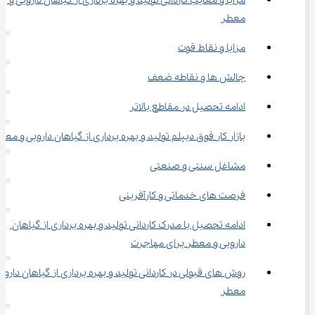
مزایا و معایب ﻛﺎردانی ﺗﻮلید و ﺑﻬﺮه ﺑﺮداری از گیاﻫﺎن دارویی و 
ﻣﻌﻄﺮ
مزایا و نقاط قوت
چالش ها و نقاطه ضعف
ادامه تحصیل در مقاطع بالاتر
بازار کار فوق دیپلم ﺗﻮلید و ﺑﻬﺮه ﺑﺮداری از گیاﻫﺎن دارویی و ﻣﻌﻄ
مشاغل سنتی و صنعتی
فرصت های خدماتی و کارآفرینی
ادامه تحصیل با مدرک ﻛﺎردانی ﺗﻮلید و ﺑﻬﺮه ﺑﺮداری از گیاﻫﺎن 
دارویی و ﻣﻌﻄﺮ برای مهاجرت
روش های قبولی در ﻛﺎردانی ﺗﻮلید و ﺑﻬﺮه ﺑﺮداری از گیاﻫﺎن دارویی
ﻣﻌﻄﺮ