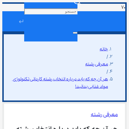
↵
خانه
/
معرفی رشته
/
هر آن چه که باید درباره انتخاب رشته ﻛﺎردانی ﺗﻜﻨﻮﻟﻮژی 
ﻣﻮاد ﻏﺬایی بدانید!
معرفی رشته