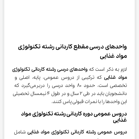
واحدهای درسی مقطع ﻛﺎردانی رشته ﺗﻜﻨﻮﻟﻮژی 
ﻣﻮاد ﻏﺬایی
لازم به ذکر است که 
واحدهای درسی 
رشته
ﻛﺎردانی
ﺗﻜﻨﻮﻟﻮژی
ﻣﻮاد
ﻏﺬایی 
که ترکیبی از دروس عمومی، پایه، اصلی و 
تخصصی است، حدود 80 واحد درسی را دربرمی‌گیرد که 
دانشجویان باید در طی 2 سال و در طول 4 نیمسال تحصیلی 
این واحدها را با نمرات قبولی پاس کنند.
دروس عمومی دوره کاردانی رشته تکنولوژی مواد 
غذایی
دروس عمومی 
رشته
ﻛﺎردانی
ﺗﻜﻨﻮﻟﻮژی
ﻣﻮاد
ﻏﺬایی 
شامل 