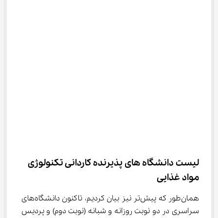
لیست دانشگاه های پذیرنده ﻛﺎردانی ﺗﻜﻨﻮﻟﻮژی 
ﻣﻮاد ﻏﺬایی
همان‌طور که پیش‌تر نیز بیان کردیم، تاکنون دانشگاه‌های 
سراسری در دو نوبت روزانه و شبانه (نوبت دوم) و پردیس 