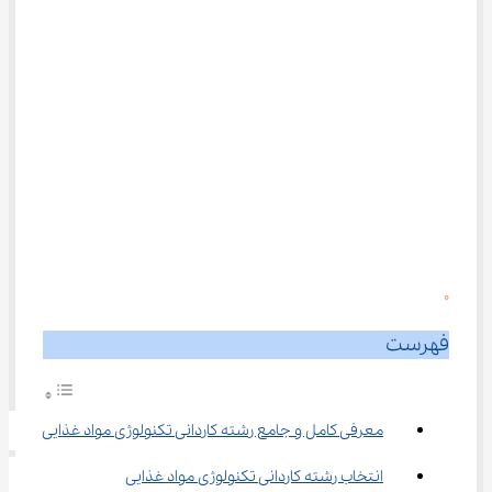
0
فهرست
معرفی کامل و جامع رشته ﻛﺎردانی ﺗﻜﻨﻮﻟﻮژی ﻣﻮاد ﻏﺬایی
انتخاب رشته ﻛﺎردانی ﺗﻜﻨﻮﻟﻮژی ﻣﻮاد ﻏﺬایی