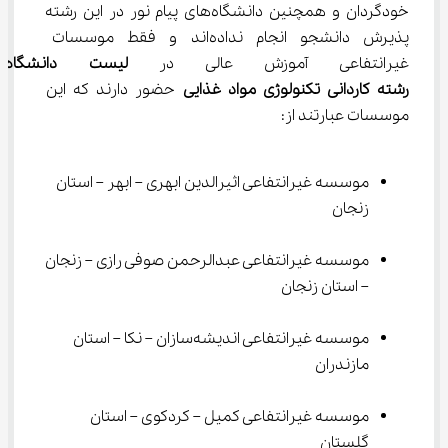
خودگردان و همچنین دانشگاه‌های پیام نور در این رشته 
پذیرش دانشجو انجام نداده‌اند و فقط موسسات 
غیرانتفاعی آموزش عالی در 
لیست دانشگاه
رشته
ﻛﺎردانی
ﺗﻜﻨﻮﻟﻮژی
ﻣﻮاد
ﻏﺬایی
 حضور دارند که این 
موسسات عبارتند از:
موسسه غیرانتفاعی اثیرالدین ابهری – ابهر – استان 
زنجان
موسسه غیرانتفاعی عبدالرحمن صوفی رازی – زنجان 
– استان زنجان
موسسه غیرانتفاعی اندیشه‌سازان – نکا – استان 
مازندران
موسسه غیرانتفاعی کمیل – کردکوی – استان 
گلستان