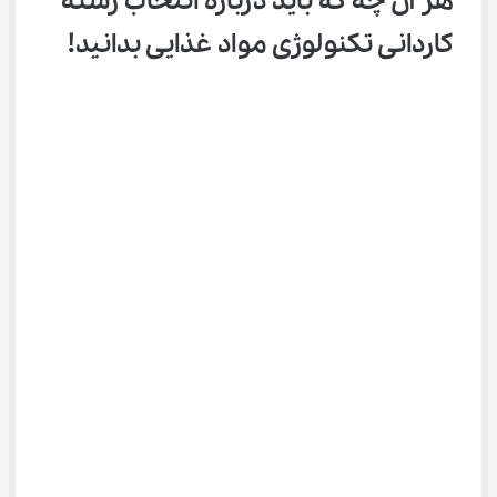
هر آن چه که باید درباره انتخاب رشته 
ﻛﺎردانی ﺗﻜﻨﻮﻟﻮژی ﻣﻮاد ﻏﺬایی بدانید!