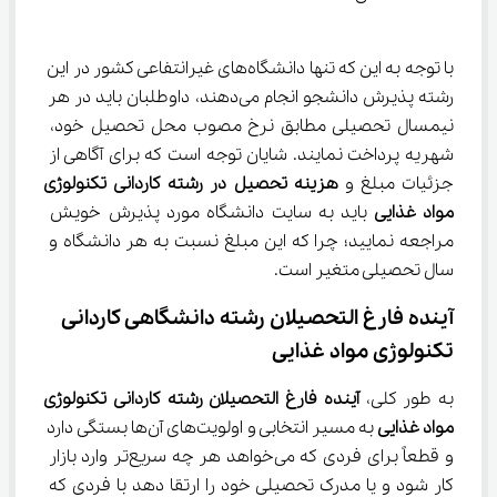
با توجه به این که تنها دانشگاه‌های غیرانتفاعی کشور در این 
رشته پذیرش دانشجو انجام می‌دهند، داوطلبان باید در هر 
نیمسال تحصیلی مطابق نرخ مصوب محل تحصیل خود، 
شهریه پرداخت نمایند. شایان توجه است که برای آگاهی از 
جزئیات مبلغ و 
هزینه تحصیل در 
رشته
ﻛﺎردانی
ﺗﻜﻨﻮﻟﻮژی
ﻣﻮاد
ﻏﺬایی 
باید به سایت دانشگاه مورد پذیرش خویش 
مراجعه نمایید؛ چرا که این مبلغ نسبت به هر دانشگاه و 
سال تحصیلی متغیر است.
آینده فارغ التحصیلان رشته دانشگاهی ﻛﺎردانی 
ﺗﻜﻨﻮﻟﻮژی ﻣﻮاد ﻏﺬایی
به طور کلی، 
آینده فارغ التحصیلان 
رشته
ﻛﺎردانی
ﺗﻜﻨﻮﻟﻮژی
ﻣﻮاد
ﻏﺬایی 
به مسیر انتخابی و اولویت‌های آن‌ها بستگی دارد 
و قطعاً برای فردی که می‌خواهد هر چه سریع‌تر وارد بازار 
کار شود و یا مدرک تحصیلی خود را ارتقا دهد با فردی که 