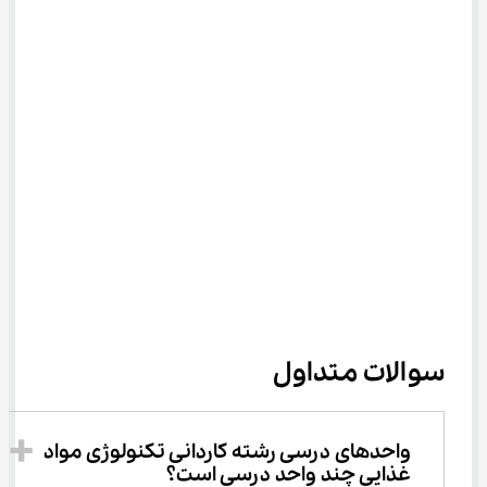
سوالات متداول
واحدهای درسی رشته ﻛﺎردانی ﺗﻜﻨﻮﻟﻮژی ﻣﻮاد 
ﻏﺬایی چند واحد درسی است؟