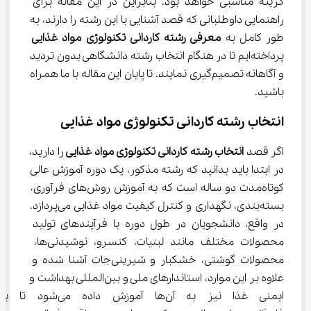
گزینه مناسبی خواهد بود. بنابراین در این مقاله برای 
راهنمایی داوطلبانی که قصد آشنایی با این رشته را دارند، به 
طور کامل به 
معرفی 
رشته
ﻛﺎردانی
ﺗﻜﻨﻮﻟﻮژی
ﻣﻮاد
ﻏﺬایی
پرداخته‌ایم تا در هنگام انتخاب رشته دانشگاهی بدون تردید 
و آگاهانه تصمیم‌گیری نمایند. تا پایان این مقاله با ما همراه 
باشید.
انتخاب رشته ﻛﺎردانی ﺗﻜﻨﻮﻟﻮژی ﻣﻮاد ﻏﺬایی
اگر قصد 
انتخاب 
رشته
ﻛﺎردانی
ﺗﻜﻨﻮﻟﻮژی
ﻣﻮاد
ﻏﺬایی 
را دارید، 
در ابتدا باید بدانید که رشته مذکور، یک دوره آموزش عالی 
کوتاه‌مدت دو ساله است که به آموزش روش‌های فرآوری، 
بسته‌بندی، نگهداری و کنترل کیفیت مواد غذایی می‌پردازد. 
در واقع، دانشجویان در طول دوره با فرآیند‎های تولید 
محصولات مختلف مانند لبنیات، کنسرو، نوشیدنی‌ها، 
محصولات گوشتی، خشکبار و شیرینی‌جات آشنا شده و 
علاوه بر این موارد، استاندارهای ملی و بین‌المللی بهداشت و 
ایمنی غذا نیز به آن‌ها آموزش داده 