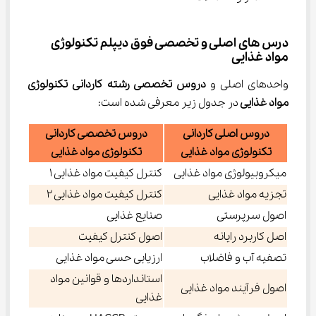
درس های اصلی و تخصصی فوق دیپلم تکنولوژی 
مواد غذایی
واحدهای اصلی و 
دروس تخصصی 
رشته
ﻛﺎردانی
ﺗﻜﻨﻮﻟﻮژی
ﻣﻮاد
ﻏﺬایی 
در جدول زیر معرفی شده است:
دروس اصلی ﻛﺎردانی
دروس تخصصی ﻛﺎردانی
ﺗﻜﻨﻮﻟﻮژی ﻣﻮاد ﻏﺬایی
ﺗﻜﻨﻮﻟﻮژی ﻣﻮاد ﻏﺬایی
میکروبیولوژی مواد غذایی
کنترل کیفیت مواد غذایی 1
تجزیه مواد غذایی
کنترل کیفیت مواد غذایی 2
اصول سرپرستی
صنایع غذایی
اصل کاربرد رایانه
اصول کنترل کیفیت
تصفیه آب و فاضلاب
ارزیابی حسی مواد غذایی
استانداردها و قوانین مواد
اصول فرآیند مواد غذایی
غذایی