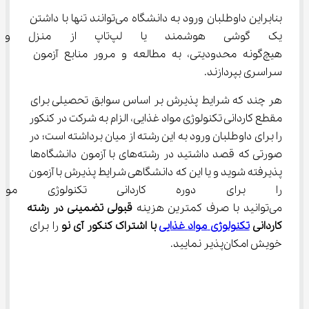
بنابراین داوطلبان ورود به دانشگاه می‌توانند تنها با داشتن 
یک گوشی هوشمند یا لپ‌تاپ ا
هیچ‌گونه محدودیتی، به مطالعه و مرور منابع آزمون 
سراسری بپردازند.
هر چند که شرایط پذیرش بر اساس سوابق تحصیلی برای 
مقطع ﻛﺎردانی ﺗﻜﻨﻮﻟﻮژی ﻣﻮاد ﻏﺬایی، الزام به شرکت در کنکور 
را برای داوطلبان ورود به این رشته از میان برداشته است؛ در 
صورتی که قصد داشتید در رشته‌های با آزمون دانشگاه‌ها 
پذیرفته شوید و یا این که دانشگاهی شرایط پذیرش با آزمون 
را برای دوره ﻛﺎردانی ﺗﻜﻨﻮﻟﻮژی ﻣﻮ
می‌توانید با صرف کمترین هزینه 
قبولی تضمینی در 
رشته
ﻛﺎردانی
ﺗﻜﻨﻮﻟﻮژی
ﻣﻮاد
ﻏﺬایی
 با اشتراک کنکور آی نو
 را برای 
خویش امکان‌پذیر نمایید.