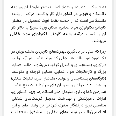
به طور کلی، دغدغه و هدف اصلی بیشتر داوطلبان ورود به 
دانشگاه و 
قبولی در کنکور
 بازار کار و کسب درآمد از رشته 
دانشگاهی است که از جمله نقاط قوت تحصیل در مقطع 
کاردانی تکنولوژی مواد غذایی، امکان ورود سریع به بازار کار 
آن و کسب 
درآمد 
رشته
ﻛﺎردانی
ﺗﻜﻨﻮﻟﻮژی
ﻣﻮاد
ﻏﺬایی
می‌باشد.
چرا که علاوه بر یادگیری مهارت‌های کاربردی دانشجویان در 
یک دوره دو ساله، هر جایی که مواد غذایی در آن تولید، 
فرآوری، بسته‌بندی و کنترل کیفیت می‌شوند مانند صنایع 
بزرگ و کارخانجات مواد غذایی، صنایع کوچک و متوسط 
(کارگاه‌های بسته‌بندی و تولید خشکبار، مربا، لبنیات سنتی) 
و بخش‌های دولتی و سازمان‌های مرتبط با صنایع غذایی 
(سازمان غذا و دارو، سازمان ملی استاندارد، جهاد کشاورزی، 
ادارات دامپزشکی و بهداشت محیط) فرصت‌های شغلی 
مناسبی برای دارندگان مدرک کاردانی این رشته دارد و این 
افراد می‌توانند در سِمَت‌های شغلی زیر مشغول به فعالیت 