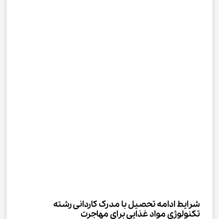
شرایط ادامه تحصیل با مدرک ﻛﺎردانی رشته 
ﺗﻜﻨﻮﻟﻮژی ﻣﻮاد ﻏﺬایی برای مهاجرت