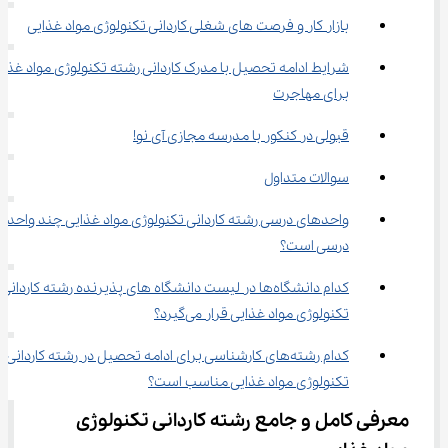
بازار کار و فرصت های شغلی کاردانی تکنولوژی مواد غذایی
شرایط ادامه تحصیل با مدرک ﻛﺎردانی رشته ﺗﻜﻨﻮﻟﻮژی ﻣﻮاد ﻏﺬای
برای مهاجرت
قبولی در کنکور با مدرسه مجازی آی نو!
سوالات متداول
واحدهای درسی رشته ﻛﺎردانی ﺗﻜﻨﻮﻟﻮژی ﻣﻮاد ﻏﺬایی چند واحد 
درسی است؟
کدام دانشگاه‌ها در لیست دانشگاه های پذیرنده رشته ﻛﺎردانی 
ﺗﻜﻨﻮﻟﻮژی ﻣﻮاد ﻏﺬایی قرار می‌گیرد؟
کدام رشته‌های کارشناسی برای ادامه تحصیل در رشته ﻛﺎردانی 
ﺗﻜﻨﻮﻟﻮژی ﻣﻮاد ﻏﺬایی مناسب است؟
معرفی کامل و جامع رشته ﻛﺎردانی ﺗﻜﻨﻮﻟﻮژی 