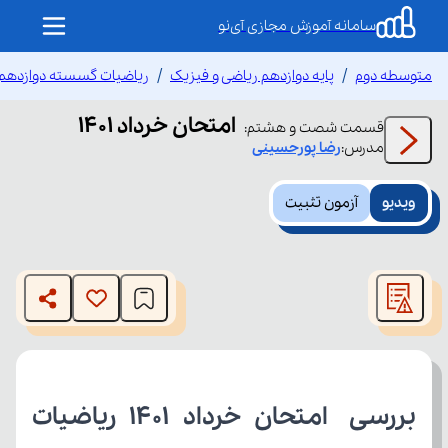
سامانه آموزش مجازی آی‌نو
متوسطه دوم
پایه دوازدهم ریاضی و فیزیک
ریاضیات گسسته دوازدهم
امتحان خرداد 1401
قسمت
شصت و هشتم
:
مدرس:
رضا
پورحسینی
ویدیو
آزمون تثبیت
This
is
The media could not be loaded, either because the server
a
modal
or network failed or because the format is not supported.
window.