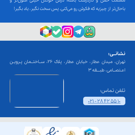
معلمت خفن و کاردرست باشه؛ درس خوندن خیلی آسون‌تر و
باحال‌تر از چیزیه که فکرش رو می‌کنی. پس سخت نگیر، یاد بگیر!
نشانــی:
تهران، میدان عطار، خیابان عطار، پلاک 26، ســاختــمان پـرویـن
اعـتصــامی، طبـــقه 3
تلفن تماس:
021 - 28 42 55 10