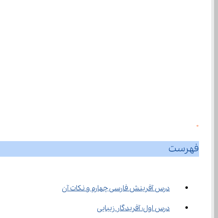
0
فهرست
درس آفرینش فارسی چهارم و نکات آن
درس اول: آفریدگار زیبایی