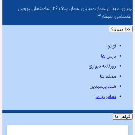
تهران، میدان عطار، خیابان عطار، پلاک 26، ساختمان پروین 
اعتصامی، طبقه 3
کجا می‌ری؟
آی‌نو
درس ها
روزنامه دیواری
معلم ها
شما پرسیدین
تماس با ما
گواهی ها