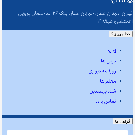
نشانی:
تهران، میدان عطار، خیابان عطار، پلاک 26، ساختمان پروین 
اعتصامی، طبقه 3
کجا می‌ری؟
آی‌نو
درس ها
روزنامه دیواری
معلم ها
شما پرسیدین
تماس با ما
گواهی ها