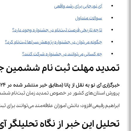
آی نو؛ جایی برای رشد واقعی
سوالات متداول
تا چه تاریخی فرصت ثبت‌نام در جشنواره وجود دارد؟
چگونه می‌توان در جشنواره پژوهش‌سراها ثبت‌نام کرد؟
چه کسانی می‌توانند در جشنواره شرکت کنند؟
تمدید مهلت ثبت نام ششمین ج
خبرگزاری آی نو به نقل از پانا (مطابق خبر منتشر شده در 24 اردیبهشت ماه 1404): 
پرورش استان‌های کشور در خصوص تمدید زمان ثبت‌نام ششمین دوره جشنواره علمی پژوهشی پژوهش‌سراها، سامانه ثبت‌نام تا پایان روز پنجشنبه 5 تیرماه 1404 فعال شد.
ابراهیم رفیعی افزود: دانش آموزان علاقه‌مند می‌توانند برای ثبت‌نام، از طریق پنل والدین به سامانه my.medu.ir مراجعه کنند.
تحلیل این خبر از نگاه تحلیلگر آی