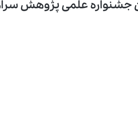
اره علمی پژوهش سراها؛ ۵ تیر ۴