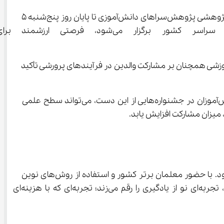
با توجه به استقبال و درخواست‌های مکرر از سوی ادارات کل آموزش و پرورش استان‌ها، ثبت‌نام در ششمین دوره جشنواره علمی-پژوهشی پژوهش‌سراهای دانش‌آموزی تا پایان روز پنج‌شنبه ۵ 
تیر ۱۴۰۴ تمدید شد. این جشنواره که با هدف شکوفایی استعدادها
، استفاده از پنل والدین در سامانه my.medu.ir برای ثبت‌نام است؛ امری که نشان می‌دهد سیاست‌گذاران آموزشی همچنان بر مشارکت والدین در فرآیندهای پرورشی تأکید 
با توجه به اهمیت پژوهش‌محوری در سند تحول بنیادین و برنامه‌های بلندمدت وزارت آموزش و پرورش، افزایش مشارکت دانش‌آموزان در جشنواره‌هایی از این دست، می‌تواند سطح علمی 
 با نگاهی متفاوت به آموزش آنلاین، بستری فراهم کرده که در آن یادگیری از حالت خشک و تکراری خارج می‌شود. با حضور معلمان برتر کشور و استفاده از روش‌های نوین 
آموزشی، دروس به زبانی روان و شیوا آموزش داده می‌شوند. آی نو با ویدیوهای باکیفیت، منابع استاندارد و محتوای هدفمند، تجربه‌ای نو از یادگیری را رقم می‌زند؛ تجربه‌ای که با هزینه‌ای 