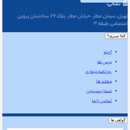
نشانی:
تهران، میدان عطار، خیابان عطار، پلاک 26، ساختمان پروین 
اعتصامی، طبقه 3
کجا می‌ری؟
آی‌نو
درس ها
روزنامه دیواری
معلم ها
شما پرسیدین
تماس با ما
گواهی ها