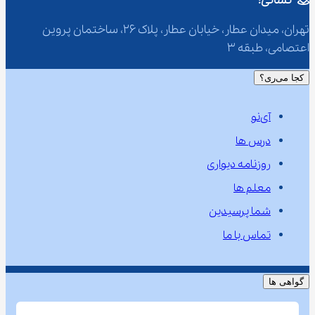
نشانی:
تهران، میدان عطار، خیابان عطار، پلاک 26، ساختمان پروین 
اعتصامی، طبقه 3
کجا می‌ری؟
آی‌نو
درس ها
روزنامه دیواری
معلم ها
شما پرسیدین
تماس با ما
گواهی ها