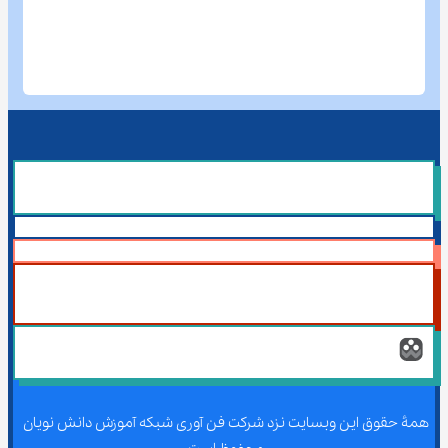
همۀ حقوق این وبسایت نزد شرکت فن آوری شبکه آموزش دانش نویان 