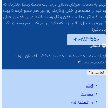
آی‌نو یه سامانه آموزش مجازی درجه یک درست وسط اینترنته که 
یه تیم از معلم‌‌های خفن و کاربلد رو دور هم جمع کرده تا بهت 
ثابت کنه اگر معلمت خفن و کاردرست باشه؛ درس خوندن خیلی 
آسون‌تر و باحال‌تر از چیزیه که فکرش رو می‌کنی. پس سخت نگیر، 
یاد بگیر!
۰۲۱-۲۸۴۲۵۵۱۰
نشانی:
تهران، میدان عطار، خیابان عطار، پلاک 26، ساختمان پروین 
اعتصامی، طبقه 3
کجا می‌ری؟
آی‌نو
درس ها
روزنامه دیواری