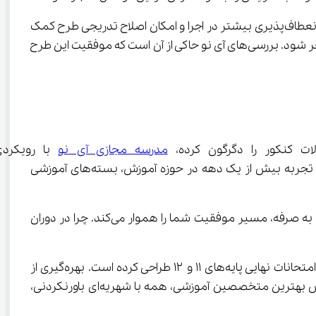
سپردن تعیین جزئیات اجرایی مصوبه به شورای عالی آموزش و پرورش، نکته‌ای کلیدی در این تصمیم است. این رویکرد می‌تواند به انعطاف‌پذیری بیشتر در اجرا و امکان اصلاح تدریجی طرح کمک 
کند. با این حال، تجربه نشان داده که گاهی ناهماهنگی بین نهادهای تصمیم‌گیر می‌تواند به سردرگمی دانش‌آموزان و خانواده‌ها منجر شود. بررسی‌های آی‌ نو حاکی از آن است که موفقیت این طرح 
مدرسه مجازی آی ‌نو
 با رویکردی
دانش‌آموزان آمده است. با حذف پایه دهم از سوابق تحصیلی و افزایش اهمیت امتحانات نهایی، تیم متخصصین آموزشی آی‌نو با تجربه بیش از یک دهه در حوزه آموزش، بسته‌های آموزشی 
ویدیوهای آموزشی با کیفیت، بانک سوالات امتحانی استاندارد، و جلسات رفع اشکال زنده با مدرسین برتر کشور با هزینه‌ای مقرون به صرفه، مسیر موفقیت شما را هموار می‌کند. چرا در دوران 
مدرسه مجازی آی‌نو با پیش‌بینی هوشمندانه روندهای آموزشی و تحلیل دقیق مصوبات، برنامه‌ای جامع برای تقویت عملکرد در امتحانات نهایی پایه‌های ۱۱ و ۱۲ طراحی کرده است. بهره‌گیری از 
تکنولوژی هوشمند تطبیق محتوا با نیازهای فردی هر دانش‌آموز، دسترسی به آرشیو غنی از نمونه سوالات ادوار گذشته، و تدریس بهترین متخصصین آموزشی، همه با شهریه‌ای باورنکردنی، 