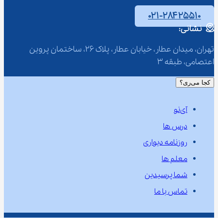
۰۲۱-۲۸۴۲۵۵۱۰
نشانی:
تهران، میدان عطار، خیابان عطار، پلاک 26، ساختمان پروین 
اعتصامی، طبقه 3
کجا می‌ری؟
آی‌نو
درس ها
روزنامه دیواری
معلم ها
شما پرسیدین
تماس با ما