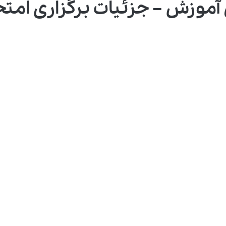
زش – جزئیات برگزاری امتحانات 