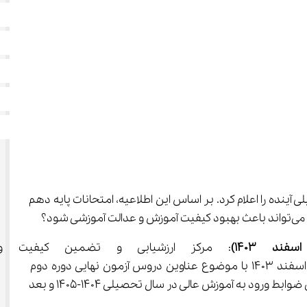
زاری امتحانات نهایی در سال تحصیلی آینده را اعلام کرد. بر اساس این اطلاعیه، امتحانات پایه دهم 
: مرکز ارزشیابی و تضمین کیفیت وزا
1404 توضیحاتی داد. بر این اساس، در اجرای مصوبه هزار و پنجاه و سومین (1053) جلسه شورای عالی آموزش و پرورش تاریخ 4 اسفند 1403 با موضوع عناوین دروس آزمون نهایی دوره دوم 
متوسطه و چگونگی ترمیم نمره سوابق تحصیلی و پیرو اطلاعیه تاریخ 28 اسفند 1403 شورای سنجش و پذیرش دانشجو در خصوص ضوابط ورود به آموزش عالی در سال تحصیلی 1404-1405 و بعد 