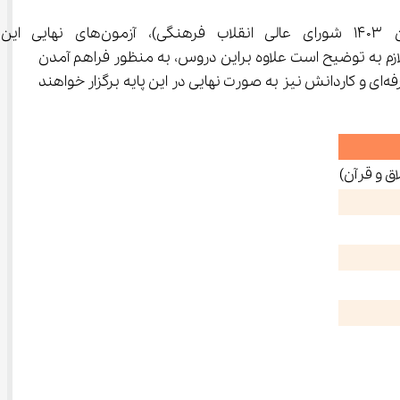
باتوجه به حذف تاثیر قطعی سوابق تحصیلی پایه دهم (مطروح د
براساس جدول زیر برگزار خواهند شد؛ لازم به توضیح است علاوه براین دروس، به منظور فراهم آمدن 
امکان ایجاد سابقه یا ترمیم نمره برای داوطلبان شرکت در گروه آزمایشی هنر، آزمون دروس فارسی2 و عربی2 از شاخه‌های فنی و حرفه‌ای و کاردانش نیز به صورت نهایی در این پایه برگزار خواهند 