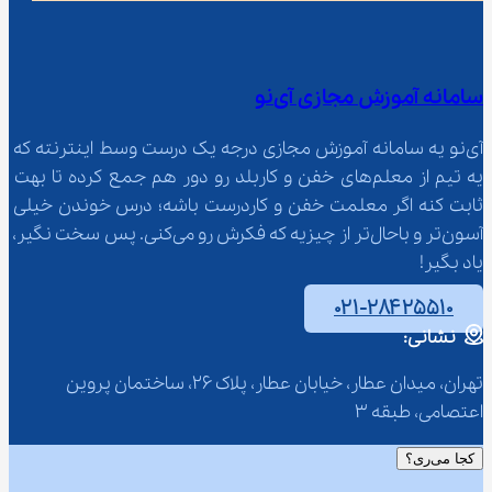
سامانه آموزش مجازی آی‌نو
آی‌نو یه سامانه آموزش مجازی درجه یک درست وسط اینترنته که 
یه تیم از معلم‌‌های خفن و کاربلد رو دور هم جمع کرده تا بهت 
ثابت کنه اگر معلمت خفن و کاردرست باشه؛ درس خوندن خیلی 
آسون‌تر و باحال‌تر از چیزیه که فکرش رو می‌کنی. پس سخت نگیر، 
یاد بگیر!
۰۲۱-۲۸۴۲۵۵۱۰
نشانی:
تهران، میدان عطار، خیابان عطار، پلاک 26، ساختمان پروین 
اعتصامی، طبقه 3
کجا می‌ری؟