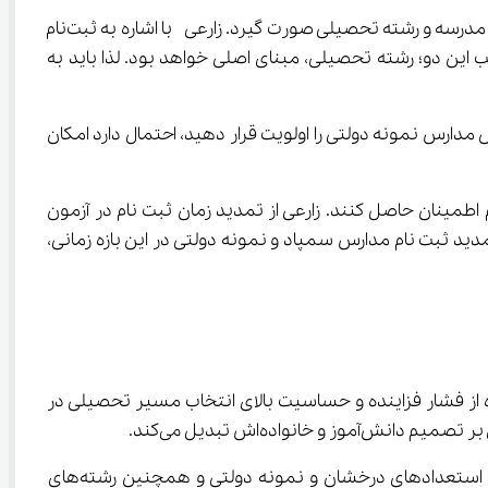
وی ادامه داد: برای انتخاب دوره متوسطه دوم، چهار اولویت وجود دارد بنابراین ضرورت دارد این انتخاب‌ها بر اساس علایق و مبتنی بر مدرسه و رشته تحصیلی صورت گیرد. زارعی  با اشاره به ثبت‌نام 
این دو؛ رشته تحصیلی، مبنای اصلی خواهد بود. لذا باید به 
های درخشان را انتخاب و سپس مدارس نمونه دولتی را اولویت قرار دهید، احتمال دارد امکان 
: اولیا و دانش‌آموزان از مراحل و اتمام فرآیند ثبت نام اطمینان حاصل کنند. زارعی از تمدید زمان ثبت نام در آزمون 
مدارس استعداد درخشان و نمونه دولتی خبرداد و گفت: این زمان تا پایان روز سه شنبه 26 فروردین ماه تمدید شد. وی افزود: با تمدید ثبت‌ نام مدارس سمپاد و نمونه دولتی در این بازه زمانی، 
ز ارزشیابی و تضمین کیفیت نظام آموزش و پرورش، فراتر از یک اطلاع‌رسانی ساده درباره مهلت ثبت‌نام، پرده از فشار فزاینده و حساسیت بالای انتخاب مسیر تحصیلی در 
پیچیدگی اصلی در این فرآیند، همانگونه که در سخنان آقای زارعی نیز به آن اشاره شده، در نحوه چینش اولویت‌ها میان مدارس استعدادهای درخشان و نمونه دولتی و همچنین رشته‌های 