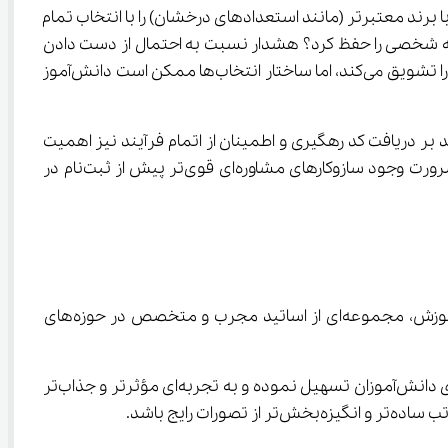
 قبولی در یک مدرسه با برند معتبرتر (مانند استعدادهای درخشان) را با انتخاب تمام 
ت‌دهی دقیق به رشته مورد علاقه، حتی در مدرسه‌ای با اولویت پایین‌تر، پایبندی به علاقه شخصی را حفظ کرد؟ هشدار نسبت به احتمال از دست دادن 
رشته دلخواه در صورت انتخاب همه گزینه‌های سمپاد پیش از نمونه دولتی، نشان می‌دهد که سیستم، تقدم علاقه بر برند مدرسه را تشویق می‌کند، اما ساختار انتخاب‌ها ممکن است دانش‌آموز 
کید بر دریافت کد رهگیری و اطمینان از اتمام فرآیند نیز اهمیت 
دارد، ولی اصل ماجرا، کیفیت تصمیمی است که در این بازه زمانی گرفته می‌شود. این سیستم ثبت‌نام با تأکید بر قطعیت انتخاب، ضرورت وجود سازوکارهای مشاوره‌ای قوی‌تر پیش از ثبت‌نام در 
 یک سامانه آموزش آنلاین پیشرفته است که در بستر اینترنت فعالیت می‌کند و با هدف ارتقاء سطح کیفی آموزش، مجموعه‌ای از اساتید مجرب و متخصص در حوزه‌های 
مدرسه مجازی آی نو بر این باور است که بهره‌مندی از شیوه‌های تدریس نوین و مهارت بالای مدرسان، می‌تواند فرآیند یادگیری را برای دانش‌آموزان تسهیل نموده و به تجربه‌ای مؤثرتر و جذاب‌تر 