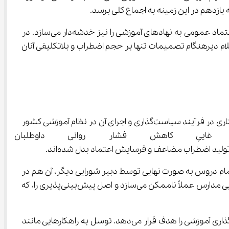
تصمیمات چندگانه و تغییرات ناگهانی در شیوه‌نامه‌های آموزشی، نه‌تنها برنامه‌ریزی تحصیلی دانش‌آموزان را مختل می‌کند، بلکه اعتماد عمومی به نهادهای آموزشی را نیز خدشه‌دار می‌سازد. در 
نیازمند آرامش و تمرکز برای مواجهه با یکی از مهم‌ترین مراحل تحصیلی خود هستند، تغییرات پی‌درپی و اعلام دیرهنگام تصمیمات تنها بر حجم اضطراب و بلاتکلیفی آنان 
خبر حاضر، تصویری فراتر از صرفاً یک تغییر در مقررات آزمون سراسری را به نمایش می‌گذارد؛ این وضعیت، بازتابی از یک اختلال ساختاری در فرآیند سیاست‌گذاری و اجرای آن در نظام آموزشی کشور 
ِ کاهش فشار روانی داوطلبان طر
 تمام دروس به صورت نهایی توسط دبیر شورایی دیگر، آن هم در 
آستانه برگزاری امتحانات، مصداق بارزی از این آشفتگی فرآیندی است که برنامه‌ریزی منسجم آموزشی را برای بدنه دانش‌آموزی و اجرایی مدارس عملاً ناممکن می‌سازد و اصل پیش‌بینی‌پذیری را، که 
پیامدهای این وضعیت، صرفاً به افزایش سطح استرس فردی داوطلبان محدود نمی‌شود، بلکه اعتبار و کارآمدی نظام کلان سیاست‌گذاری آموزشی را هدف قرار می‌دهد. توسل به راهکارهایی مانند 