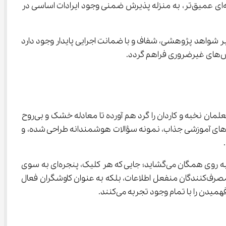
اعلام تأثیر مثبت برای نمرات پایه یازدهم در کنکور ۱۴۰۴، اگرچه ممکن است در کوتاه‌مدت از شدت برخی نگرانی‌ها بکاهد، اما در لایه‌ای عمیق‌تر، به منزله پذیرش ضمنی وجود ایرادات اساسی در 
ماد جامعه آموزشی، نیاز مبرمی به استقرار یک سازوکار سیاست‌گذاری باثبات، مبتنی بر شواهد پژوهشی، شفاف و با ضمانت اجرایی پایدار وجود دارد 
در عصری که مرزهای دانش هر روز گسترده‌تر می‌شود، آی ‌نو چون ستاره‌ای درخشان در آسمان اینترنت می‌درخشد؛ سامانه‌ای که معلمان نخبه و کاردان را گرد هم آورده تا معادله خشک و بی‌روح 
وزشی با ویدیوهای آموزشی جذاب، نمونه سؤالات هوشمندانه طراحی شده، و 
 فراتر از یک پلتفرم آموزشی، به باغی از فرصت‌های یادگیری می‌ماند که با هزینه‌ای اقتصادی، دروازه‌های دانش را به روی همگان می‌گشاید؛ جایی که هر کلیک، پنجره‌ای به سوی 
افق‌های تازه است و هر درس، سفری هیجان‌انگیز به سرزمین‌های ناشناخته. در این مدرسه مجازی، دانش‌آموزان نه فقط به عنوان مصرف‌کنندگان منفعل اطلاعات، بلکه به عنوان کاوشگران فعال 