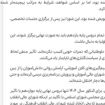
در حالی که هدف اصلی از ورود شورای عالی انقلاب فرهنگی به موضوع کنکور، «کاهش 
فویض شده بود. این شورا نیز پس از برگزاری جلسات تخصصی، 
تمام دروس پایه یازدهم باید به صورت نهایی برگزار شوند. این 
خسروپناه در سخنان خود تأکید کرد که برای کنکور 1404، نمرات دروس نهایی پایه یازدهم تنها تأثیر مثبت خواهند داشت و برای داوطلبانی که نمرات خوبی کسب نکرده‌اند، تأثیر منفی لحاظ 
فاطمه آگاهی، نماینده مدیران مدارس در شورای عالی آموزش و پرورش، با انتقاد از این تصمیمات متناقض، گفت: بی‌ثباتی در تصمیم‌گیری‌های کلان آموزشی، آرامش روانی دانش‌آموزان را از بین 
برده و باعث ایجاد اضطراب و بی‌اعتمادی در سطح جامعه شده است. وی افزود: دانش‌آموزان، معلمان و خانواده‌ها، براساس تصمیم شورای عالی آموزش و پرورش برنامه‌ریزی درسی کرده‌اند و حتی 
همچنین «احسان عظیمی راد» سخنگوی کمیسیون آموزش مجلس گفت: طبق مصوبات تصویب شده شورای عالی انقلاب فرهنگی، برای کنکور سال 1404 تنها دروس نهایی پایه دوازدهم با تأثیر 
و فناوری مجلس شورای اسلامی با تأکید بر اینکه شورای عالی انقلاب 
ست، یادآور شد: تصمیم تاریخی اتخاذ شده شورای عالی انقلاب فرهنگی در مورد 