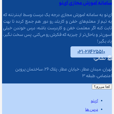
سامانه آموزش مجازی آی‌نو
آی‌نو یه سامانه آموزش مجازی درجه یک درست وسط اینترنته که 
یه تیم از معلم‌‌های خفن و کاربلد رو دور هم جمع کرده تا بهت 
ثابت کنه اگر معلمت خفن و کاردرست باشه؛ درس خوندن خیلی 
آسون‌تر و باحال‌تر از چیزیه که فکرش رو می‌کنی. پس سخت نگیر، 
یاد بگیر!
۰۲۱-۲۸۴۲۵۵۱۰
نشانی:
تهران، میدان عطار، خیابان عطار، پلاک 26، ساختمان پروین 
اعتصامی، طبقه 3
کجا می‌ری؟
آی‌نو
درس ها